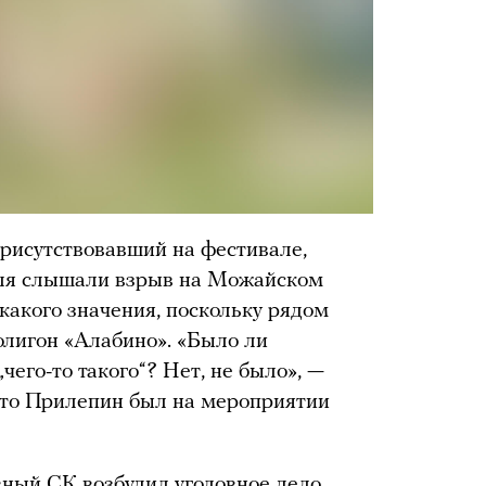
исутствовавший на фестивале,
валя слышали взрыв на Можайском
какого значения, поскольку рядом
олигон «Алабино». «Было ли
чего-то такого“? Нет, не было», —
что Прилепин был на мероприятии
ный СК возбудил уголовное дело