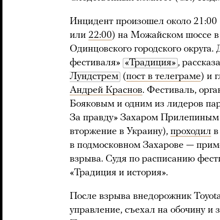
Инцидент произошел около 21:00 
или
22:00
) на Можайском шоссе 
Одинцовского городского округа.
фестиваля»
«Традиция»
, расска
Лундстрем
(
пост в телеграме
) и 
Андрей Краснов
. Фестиваль, ор
Бояковым и одним из лидеров па
За правду» Захаром Прилепиным 
вторжение в Украину),
проходил
в
в подмосковном Захарове — прим
взрыва. Судя по расписанию фест
«Традиция и история».
После взрыва внедорожник Toyota
управление, съехал на обочину и 