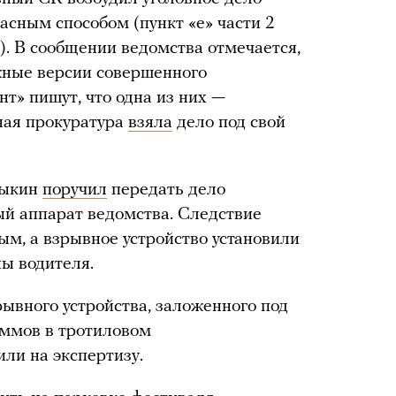
асным способом (пункт «е» части 2
). В сообщении ведомства отмечается,
жные версии совершенного
т» пишут, что одна из них —
ная прокуратура
взяла
дело под свой
рыкин
поручил
передать дело
ый аппарат ведомства. Следствие
ным, а взрывное устройство установили
ны водителя.
рывного устройства, заложенного под
аммов в тротиловом
ли на экспертизу.