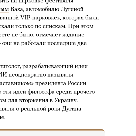
ить на парковке фестиваля
ным
Baza, автомобилю Дугиной
ванной VIP-парковке», которая была
скали только по спискам. При этом
сте не было, отмечает издание.
то они не работали последние две
литолог, разрабатывающий идеи
СМИ
неоднократно
называли
аставником» президента России
о эти идеи философа среди прочего
м для вторжения в Украину.
ывали
о реальной роли Дугина
е.