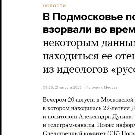
НОВОСТИ
В Подмосковье п
взорвали во врем
некоторым данным
находиться ее оте
из идеологов «рус
08:36, 21 августа 2022
Источник:
Meduza
Вечером 20 августа в Московской
в котором находилась 29-летняя 
и политолога Александра Дугина.
и
телеграм-каналы
. Позже инфор
Следственный комитет (СК) Подм