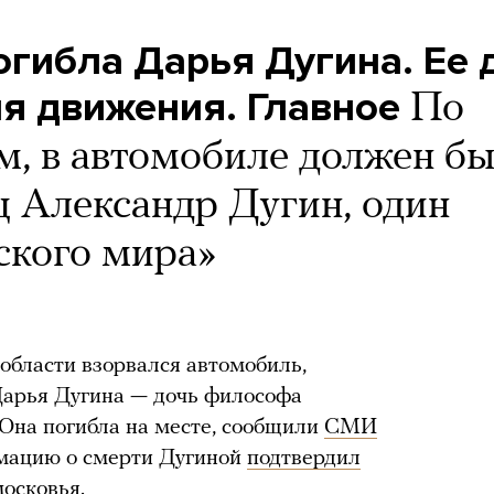
огибла Дарья Дугина. Ее 
я движения. Главное
По
, в автомобиле должен б
ц Александр Дугин, один
ского мира»
 области взорвался автомобиль,
Дарья Дугина — дочь философа
 Она погибла на месте, сообщили
СМИ
мацию о смерти Дугиной
подтвердил
осковья.