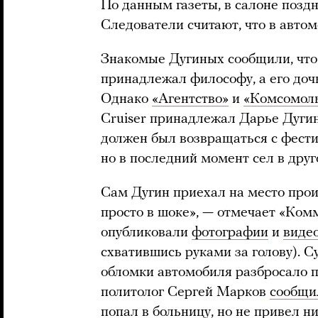
По данным газеты, в салоне позд
Следователи считают, что в автом
Знакомые Дугиных сообщили, что
принадлежал философу, а его доч
Однако
«Агентство»
и
«Комсомоль
Cruiser принадлежал Дарье Дуги
должен был возвращаться с фести
но в последний момент сел в друг
Сам Дугин приехал на место прои
просто в шоке», — отмечает «Ком
опубликовали
фотографии
и
виде
схватившись руками за голову). С
обломки автомобиля разбросало 
политолог Сергей Марков
сообщи
попал в больницу, но не привел н