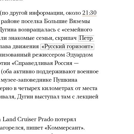
(по другой информации, около
21:30
в районе поселка Большие Вяземы
 Дугина возвращалась с «семейного
зали знакомые семьи, скрипач
Петр 
глава движения
«Русский горизонт»
ганизованный режиссером Эдуардом
ртии «Справедливая Россия —
(оба активно поддерживают военное
 музее-заповеднике Пушкина
ерно в четырех километрах от места
иваля, Дугин выступал там с лекцией
 Land Cruiser Prado потерял
загорелся, пишет «Коммерсант».