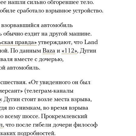
нее нашли сильно обгоревшее тело.
обиле сработало взрывное устройство.
 взорвавшийся автомобиль
ь обычно ездит на другой машине.
ская правда»
утверждают, что Land
ной. По данным
Baza
и
«112»
, Дугин
валя вместе с дочерью,
ой автомобиль.
сшествия. «От увиденного он был
мерсант» (телеграм-каналы
о
: Дугин стоит возле места взрыва,
удя по снимкам, во время взрыва
по всему шоссе. Прокремлевский
л
, что после гибели дочери философ
икаких подробностей.