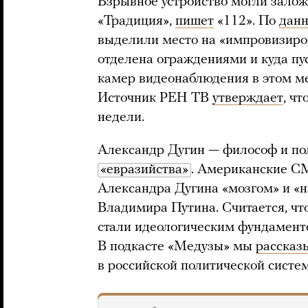
Взрывное устройство могли залож
«Традиция»,
пишет
«112». По
дан
выделили место на «импровизиро
отделена ограждениями и куда пу
камер видеонаблюдения в этом ме
Источник РЕН ТВ
утверждает
, ч
недели.
Александр Дугин — философ и по
«евразийства»
. Американские 
Александра Дугина «мозгом» и «н
Владимира Путина. Считается, чт
стали идеологическим фундаменто
В подкасте «Медузы» мы
рассказ
в российской политической систем