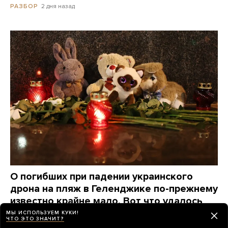
2 дня назад
РАЗБОР
О погибших при падении украинского
дрона на пляж в Геленджике по-прежнему
известно крайне мало. Вот что удалось
узнать о жертвах за три дня
МЫ ИСПОЛЬЗУЕМ КУКИ!
ЧТО ЭТО ЗНАЧИТ?