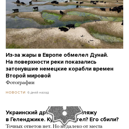
Из-за жары в Европе обмелел Дунай.
На поверхности реки показались
затонувшие немецкие корабли времен
Второй мировой
Фотографии
6 дней назад
НОВОСТИ
Украинский дрон попал по пляжу
в Геленджике. Куда он летел? Его сбили?
Точных ответов нет. Но недалеко от места