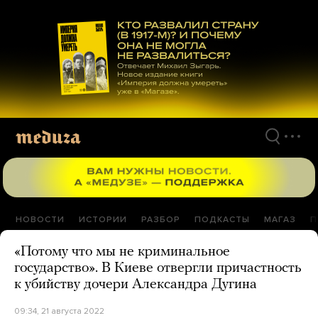
Перейти
к
материалам
НОВОСТИ
ИСТОРИИ
РАЗБОР
ПОДКАСТЫ
МАГАЗ
П
«Потому что мы не криминальное
государство». В Киеве отвергли причастность
к убийству дочери Александра Дугина
09:34, 21 августа 2022