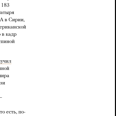
 183
гатыря
А в Сирии,
мериканской
 в кадр
спиной
лучил
нной
мира
язи
—
то есть, по-