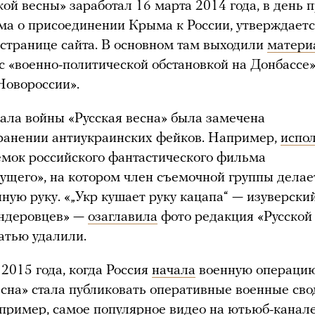
кой весны» заработал 16 марта 2014 года, в день 
а о присоединении Крыма к России, утверждает
странице сайта. В основном там выходили
матери
с «военно-политической обстановкой на Донбассе»
Новороссии».
ала войны «Русская весна» была замечена
ранении антиукраинских фейков. Например,
испо
емок российского фантастического фильма
ущего», на котором член съемочной группы делает
нную руку. «„Укр кушает руку кацапа“ — изуверск
андеровцев» —
озаглавила
фото редакция «Русской 
атью удалили.
 2015 года, когда Россия
начала
военную операцию
есна» стала публиковать оперативные военные сво
пример, самое популярное
видео
на ютьюб-канале