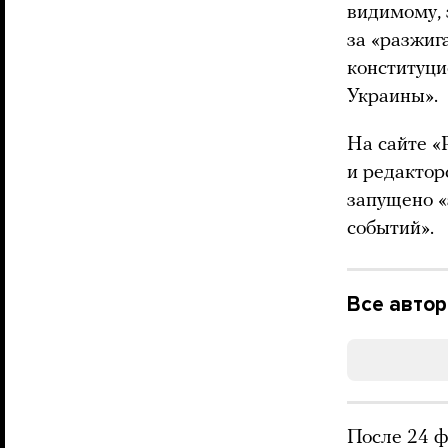
видимому, 
за «разжи
конституци
Украины».
На сайте «
и редактор
запущено «
событий».
Все авто
После 24 ф