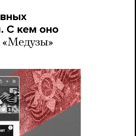
авных
. С кем оно
е «Медузы»