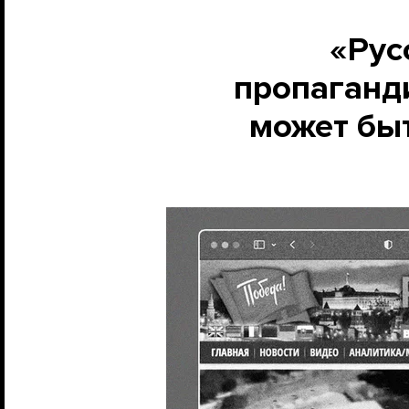
«Рус
пропаганди
может быт