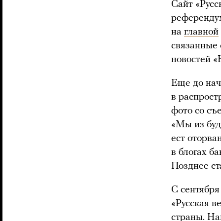
Сайт «Русс
референдум
на
главной
связанные 
новостей «
Еще до нач
в распрост
фото со съ
«Мы из буд
ест оторва
в блогах б
Позднее ст
С сентября
«Русская в
страны. На