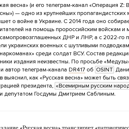
кая весна» (и его телеграм-канал «Операция Z:
сны») — одно из крупнейших пропагандистских 
шет о войне в Украине. С 2014 года оно собира
читателей на помощь пророссийским войскам и
 самопровозглашенных ДНР и ЛНР, а с 2022-го 
ели украинских военных с шутливыми подводкам
 наркоманах» среди солдат ВСУ. Состав редакци
нники издания неизвестны. По просьбе «Медузы
 и автор телеграм-канала
DR417
об
OSINT
Дани
 выяснил, как «Русская весна» может быть свя
трацией президента,
«Всемирным русским народ
и депутатом Госдумы Дмитрием Саблиным.
здание «Русская весна» транслирует «патриотиче