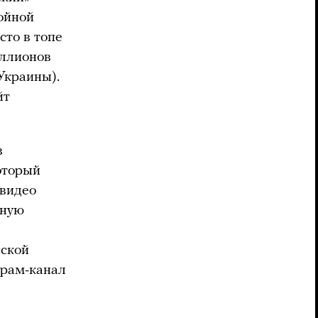
войной
сто в топе
иллионов
Украины).
йт
в
оторый
 видео
нную
сской
грам-канал