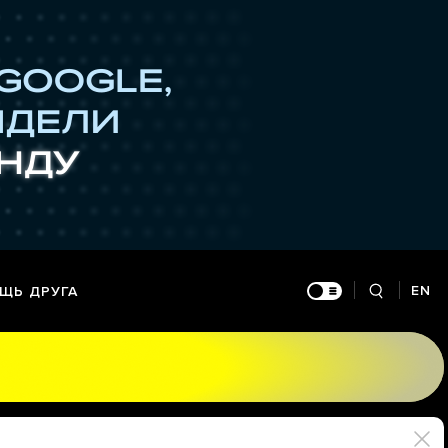
EN
ЩЬ ДРУГА