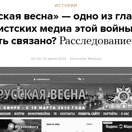
ИСТОРИИ
ская весна» — одно из гл
стских медиа этой войны
ь связано?
Расследовани
06:00, 25 июля 2022
Источник:
Meduza