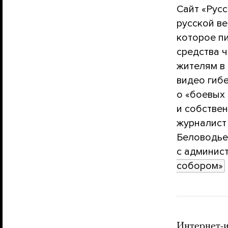
Сайт «Русс
русской ве
которое пи
средства 
жителям в
видео гиб
о «боевых
и собстве
журналист
Беловодьев
с админис
собором»
Интернет-и