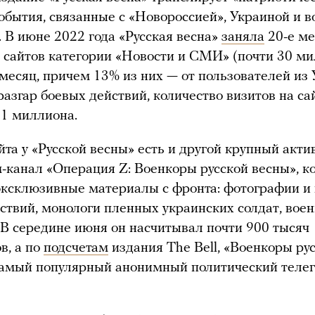
события, связанные с «Новороссией», Украиной и 
. В июне 2022 года «Русская весна»
заняла
20-е ме
 сайтов категории «Новости и СМИ» (почти 30 м
 месяц, причем 13% из них — от пользователей из 
 разгар боевых действий, количество визитов на са
1 миллиона.
та у «Русской весны» есть и другой крупный акти
-канал «Операция Z: Военкоры русской весны», к
эксклюзивные материалы с фронта: фотографии и
ствий, монологи пленных украинских солдат, вое
 В середине июня он насчитывал почти 900 тысяч
в, а по
подсчетам
издания The Bell, «Военкоры ру
самый популярный анонимный политический теле