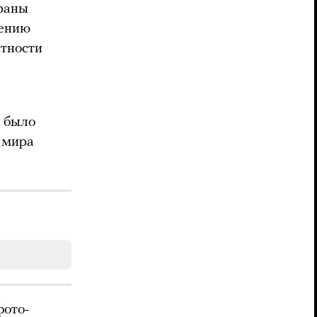
траны
жению
стности
И было
 мира
фото-