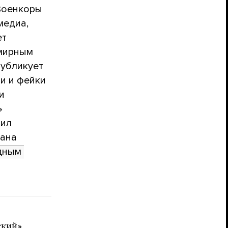
 Военкоры
медиа,
ет
 мирным
публикует
и и фейки
и
»
ил
зана
ным 
ский»