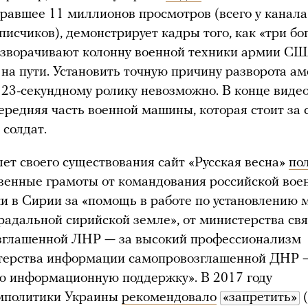
бравшее 11 миллионов просмотров (всего у канала
писчиков), демонстрирует кадры того, как «три бо
зворачивают колонну военной техники армии СШ
х на пути. Установить точную причину разворота а
 23-секундному ролику невозможно. В конце видео
ередняя часть военной машины, которая стоит за 
 солдат.
лет своего существования сайт «Русская весна»
по
венные грамоты от командования российской вое
и в Сирии за «помощь в работе по установлению 
радальной сирийской земле», от министерства св
зглашенной ЛНР — за высокий профессионализм
стерства информации самопровозглашенной ДНР 
ю информационную поддержку». В 2017 году
политики Украины
рекомендовало
«запретить»
(