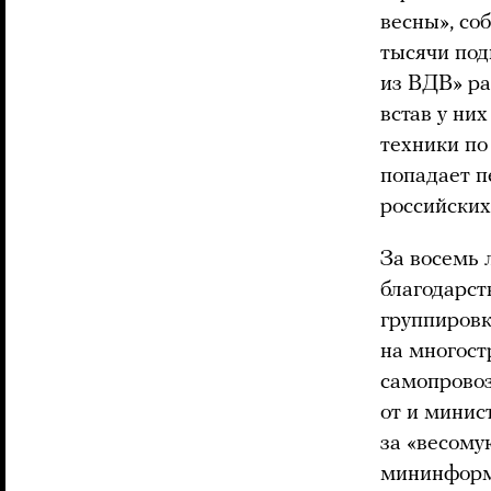
весны», со
тысячи под
из ВДВ» ра
встав у ни
техники по
попадает п
российских
За восемь 
благодарст
группировк
на многост
самопрово
от и мини
за «весому
мининформ