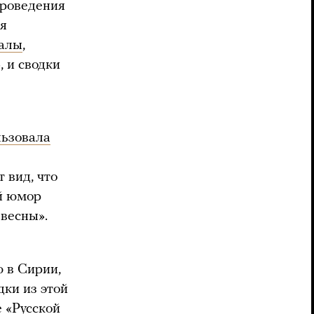
проведения
ся
алы
,
, и сводки
льзовала
 вид, что
ий юмор
весны».
 в Сирии,
дки из этой
 «Русской