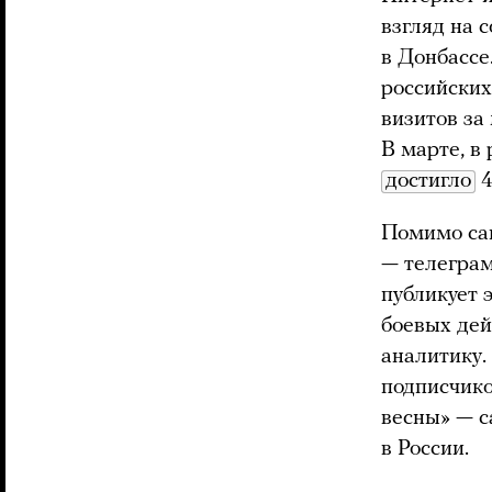
взгляд на 
в Донбассе
российских
визитов за
В марте, в
достигло
4
Помимо сай
— телеграм
публикует 
боевых дей
аналитику.
подписчико
весны» — 
в России.