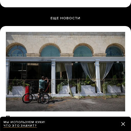
ЕЩЕ НОВОСТИ
Почти неделю назад в ресторане
МЫ ИСПОЛЬЗУЕМ КУКИ!
в центре Москвы произошел взрыв.
ЧТО ЭТО ЗНАЧИТ?