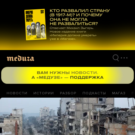
Перейти
к
материалам
НОВОСТИ
ИСТОРИИ
РАЗБОР
ПОДКАСТЫ
МАГАЗ
П