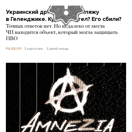
Украинский дрон попал по пляжу
в Геленджике. Куда он летел? Его сбили?
Точных ответов нет. Но недалеко от места
ЧП находится объект, который могла защищать
ПВО
3 карточки
5 дней назад
РАЗБОР