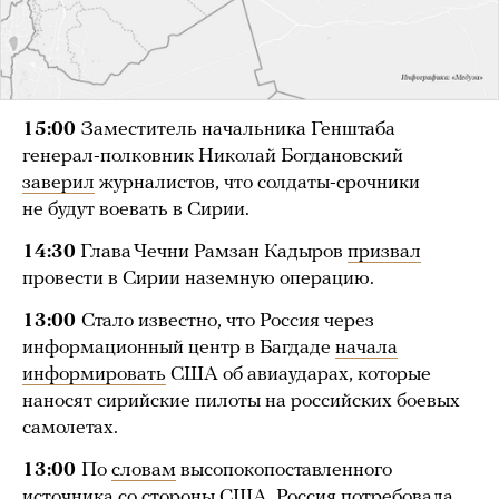
15:00
Заместитель начальника Генштаба
генерал-полковник Николай Богдановский
заверил
журналистов, что солдаты-срочники
не будут воевать в Сирии.
14:30
Глава Чечни Рамзан Кадыров
призвал
провести в Сирии наземную операцию.
13:00
Стало известно, что Россия через
информационный центр в Багдаде
начала
информировать
США об авиаударах, которые
наносят сирийские пилоты на российских боевых
самолетах.
13:00
По
словам
высопокопоставленного
источника со стороны США, Россия потребовала