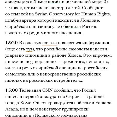
авиаударов в Хомсе
погибли
по меньшей мере 27
человек, в том числе шестеро детей. Сообщает
со ссылкой на Syrian Observatory for Human Rights,
штаб-квартира которой находится в Лондоне.
Сирийская оппозиция уже
обвинила
Россию
в жертвах среди мирного населения.
15:20
В соцсетях
начала
появляться информация
(еще есть
тут
), что российские самолеты нанесли
удары по оппозиции в районе Хомса. Это, впрочем,
ничем не подтверждено — кроме того, непонятно,
идет ли речь о сирийской авиации на российских
самолетах или о непосредственно российских
пилотах на российских истребителях.
15:00
Телеканал CNN
сообщил
, что Россия
нанесла первый авиаудар по Сирии — в районе
города Хомс. Он контролируется войсками Башара
Асада, но в нем действуют группировки
оппозиции и «Исламского государства»