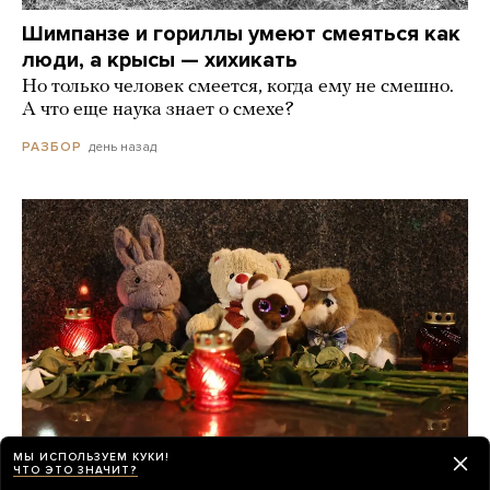
Шимпанзе и гориллы умеют смеяться как
люди, а крысы — хихикать
Но только человек смеется, когда ему не смешно.
А что еще наука знает о смехе?
день назад
РАЗБОР
МЫ ИСПОЛЬЗУЕМ КУКИ!
ЧТО ЭТО ЗНАЧИТ?