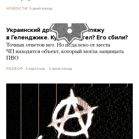
5 дней назад
НОВОСТИ
Украинский дрон попал по пляжу
в Геленджике. Куда он летел? Его сбили?
Точных ответов нет. Но недалеко от места
ЧП находится объект, который могла защищать
ПВО
3 карточки
5 дней назад
РАЗБОР