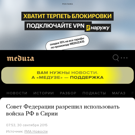
Перейти
к
материалам
НОВОСТИ
ИСТОРИИ
РАЗБОР
ПОДКАСТЫ
МАГАЗ
П
Совет Федерации разрешил использовать
войска РФ в Сирии
07:53, 30 сентября 2015
Источник:
РИА Новости