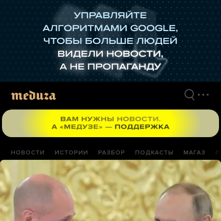
Перейти
к
материалам
НОВОСТИ
ИСТОРИИ
РАЗБОР
ПОДКАСТЫ
МАГАЗ
П