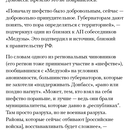
Донбасса. Кремлю это не понравилось.
«Поначалу шефство было добровольным, сейчас —
добровольно-принудительное. Губернаторам дают
понять, что пора определяться с территорией», —
подчеркнул один из близких к АП собеседников
«Медузы». Это подтвердил и источник, близкий
к правительству РФ.
По словам одного из региональных чиновников
(его регион тоже принимает участие в «шефстве»),
пообщавшихся с «Медузой» на условиях
анонимности, большинство губернаторов, которые
не захотели «поддерживать Донбасс», «рано или
поздно нагнут». «Может, тем, кто взял на себя
шефство пораньше, и лучше — ведь они брали
муниципалитеты, которые давно в „республиках“.
Там просто разруха, но не военная разруха.
Районы, которые сейчас отбивают [российские
войска], восстанавливать будет сложнее», —