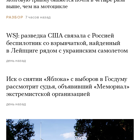
мозговую травму окажется почти в четыре раза
выше, чем на мотоцикле
7 часов назад
РАЗБОР
WSJ: разведка США связала с Россией
беспилотник со взрывчаткой, найденный
в Лейпциге рядом с украинским самолетом
день назад
Иск о снятии «Яблока» с выборов в Госдуму
рассмотрит судья, объявивший «Мемориал»
экстремистской организацией
день назад