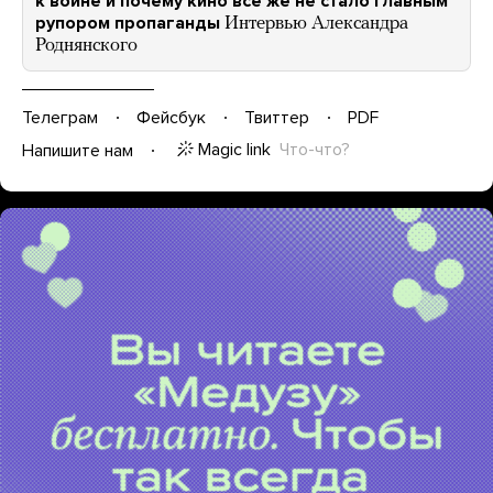
к войне и почему кино все же не стало главным
рупором пропаганды
Интервью Александра
Роднянского
Телеграм
Фейсбук
Твиттер
PDF
Magic link
Что-что?
Напишите нам