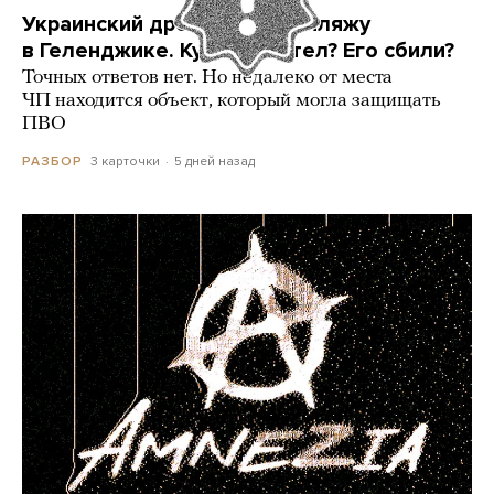
Украинский дрон попал по пляжу
в Геленджике. Куда он летел? Его сбили?
Точных ответов нет. Но недалеко от места
ЧП находится объект, который могла защищать
ПВО
3 карточки
5 дней назад
РАЗБОР