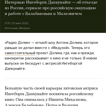
Интервью Ингеборги Дапкунайте — об отъезде
из России, сериале про российскую оккупацию
и работе с Балабановым и Малковичем
11:01, 23 мая 2022
Источник:
Meduza
«Радио Долин» — ютьюб-шоу Антона Долина, которое
раньше он делал вместе с «Медузой». Теперь это
самостоятельный
проект Долина, где, как и прежде,
кинокритик рассказывает о кино и не только. В новом
выпуске он беседует с актрисой Ингеборгой
Дапкунайте.
Большую часть своей карьеры литовская актриса
Ингеборга Дапкунайте посвятила российскому
кино. Она снималась у Никиты Михалкова,
Алексея Балабанова, Петра и Валерия