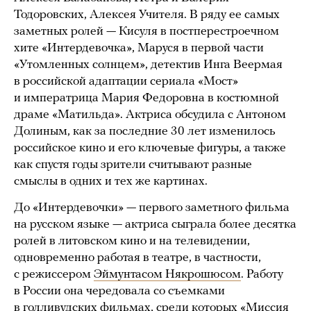
Тодоровских, Алексея Учителя. В ряду ее самых
заметных ролей — Кисуля в постперестроечном
хите «Интердевочка», Маруся в первой части
«Утомленных солнцем», детектив Инга Веермая
в российской адаптации сериала «Мост»
и императрица Мария Федоровна в костюмной
драме «Матильда». Актриса обсудила с Антоном
Долиным, как за последние 30 лет изменилось
российское кино и его ключевые фигуры, а также
как спустя годы зрители считывают разные
смыслы в одних и тех же картинах.
До «Интердевочки» — первого заметного фильма
на русском языке — актриса сыграла более десятка
ролей в литовском кино и на телевидении,
одновременно работая в театре, в частности,
с режиссером
Эймунтасом Някрошюсом
. Работу
в России она чередовала со съемками
в голливудских фильмах, среди которых «Миссия