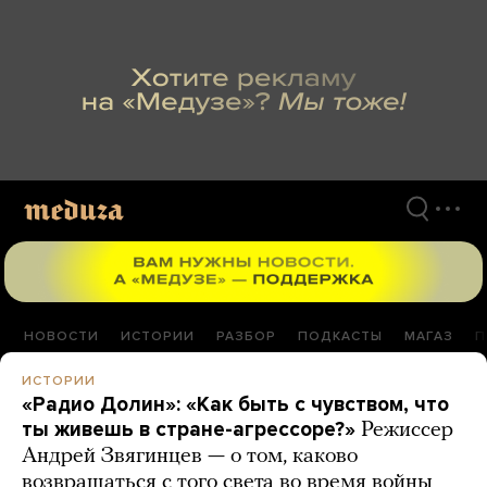
Перейти
к
материалам
НОВОСТИ
ИСТОРИИ
РАЗБОР
ПОДКАСТЫ
МАГАЗ
П
ИСТОРИИ
«Радио Долин»: «Как быть с чувством, что
ты живешь в стране-агрессоре?»
Режиссер
Андрей Звягинцев — о том, каково
возвращаться с того света во время войны