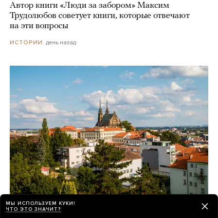
Автор книги «Люди за забором» Максим
Трудолюбов советует книги, которые отвечают
на эти вопросы
день назад
ИСТОРИИ
МЫ ИСПОЛЬЗУЕМ КУКИ!
Зачем абитуриенты из постсоветских
ЧТО ЭТО ЗНАЧИТ?