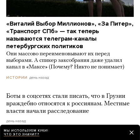
«Виталий Выбор Миллионов», «За Питер»,
«Транспорт СПб» — так теперь
называются телеграм-каналы
петербургских политиков
Они массово переименовывают их перед
выборами. А спикер заксобрания даже удалил
канал в «Максе» (Почему? Никто не понимает)
день назад
ИСТОРИИ
Боты в соцсетях стали писать, что в Грузии
враждебно относятся к россиянам. Местные
власти начали расследование
день назад
МЫ ИСПОЛЬЗУЕМ КУКИ!
ЧТО ЭТО ЗНАЧИТ?
Светлане Тихановской не открыли счет