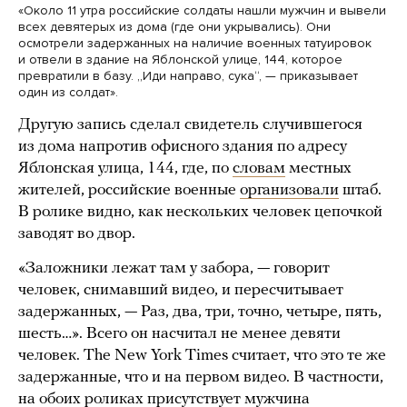
«Около 11 утра российские солдаты нашли мужчин и вывели
всех девятерых из дома (где они укрывались). Они
осмотрели задержанных на наличие военных татуировок
и отвели в здание на Яблонской улице, 144, которое
превратили в базу. „Иди направо, сука“, — приказывает
один из солдат».
Другую запись сделал свидетель случившегося
из дома напротив офисного здания по адресу
Яблонская улица, 144, где, по
словам
местных
жителей, российские военные
организовали
штаб.
В ролике видно, как нескольких человек цепочкой
заводят во двор.
«Заложники лежат там у забора, — говорит
человек, снимавший видео, и пересчитывает
задержанных, — Раз, два, три, точно, четыре, пять,
шесть…». Всего он насчитал не менее девяти
человек. The New York Times считает, что это те же
задержанные, что и на первом видео. В частности,
на обоих роликах присутствует мужчина