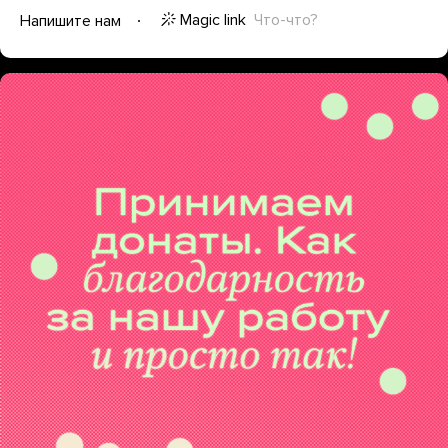
Magic link
Что-что?
Напишите нам