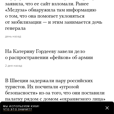
заявила, что ее сайт взломали. Ранее
«Медуза» обнаружила там информацию
о том, что она помогает уклоняться
от мобилизации — и этим занимается дочь
генерала
день назад
На Катерину Гордееву завели дело
о распространении «фейков» об армии
2 дня назад
В Швеции задержали пару российских
туристов. Их посчитали «угрозой
безопасности» из-за того, что они поставили
палатку рядом с домом «охраняемого лица»
МЫ ИСПОЛЬЗУЕМ КУКИ!
2 дня назад
ЧТО ЭТО ЗНАЧИТ?