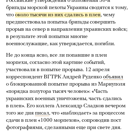
Российские утверждения о положении 36-й
бригады морской пехоты Украины сводятся к тому,
что
около тысячи из них сдались в плен
, чему
предшествовала попытка бригады совершить
прорыв на север в направлении украинских войск;
в результате этой попытки многие
военнослужащие, как утверждается, погибли.
Не до конца ясно, все ли попавшие в плен
морпехи, согласно этой картине событий,
участвовали в попытке прорыва. 12 апреля
корреспондент ВГТРК Андрей Руденко
объявил
о блокированной попытке прорыва из Мариуполя
«порядка полутора тысяч человек»: «Часть
украинских военных уничтожены, часть сдались
в плен». Его коллега Александр Сладков вечером
того же дня
писал
, что «наблюдает» за процессом
сдачи в плен «1000 морпехов», сопроводив пост
фотографиями, сделанными еще при свете дня.