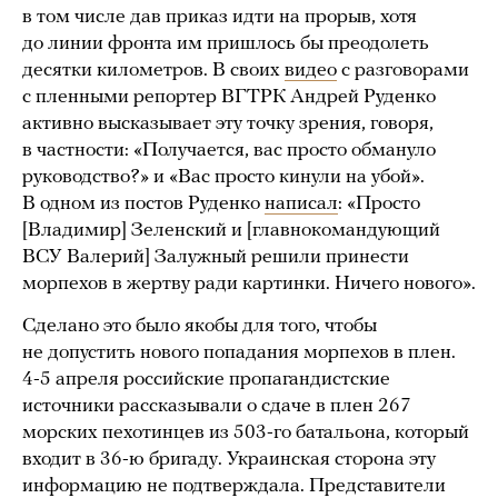
в том числе дав приказ идти на прорыв, хотя
до линии фронта им пришлось бы преодолеть
десятки километров. В своих
видео
с разговорами
с пленными репортер ВГТРК Андрей Руденко
активно высказывает эту точку зрения, говоря,
в частности: «Получается, вас просто обмануло
руководство?» и «Вас просто кинули на убой».
В одном из постов Руденко
написал
: «Просто
[Владимир] Зеленский и [главнокомандующий
ВСУ Валерий] Залужный решили принести
морпехов в жертву ради картинки. Ничего нового».
Сделано это было якобы для того, чтобы
не допустить нового попадания морпехов в плен.
4-5 апреля российские пропагандистские
источники рассказывали о сдаче в плен 267
морских пехотинцев из 503-го батальона, который
входит в 36-ю бригаду. Украинская сторона эту
информацию не подтверждала. Представители