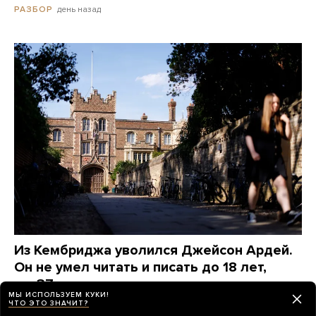
день назад
РАЗБОР
Из Кембриджа уволился Джейсон Ардей.
Он не умел читать и писать до 18 лет,
а в 37 стал самым молодым темнокожим
МЫ ИСПОЛЬЗУЕМ КУКИ!
профессором в университете
ЧТО ЭТО ЗНАЧИТ?