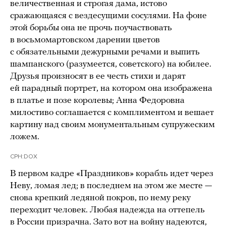
величественная и строгая дама, истово
сражающаяся с вездесущими сосулями. На фоне
этой борьбы она не прочь поучаствовать
в восьмомартовском дарении цветов
с обязательными дежурными речами и выпить
шампанского (разумеется, советского) на юбилее.
Друзья произносят в ее честь стихи и дарят
ей парадный портрет, на котором она изображена
в платье и позе королевы; Анна Федоровна
милостиво соглашается с комплиментом и вешает
картину над своим монументальным супружеским
ложем.
CPH:DOX
В первом кадре «Праздников» корабль идет через
Неву, ломая лед; в последнем на этом же месте —
снова крепкий ледяной покров, по нему реку
переходит человек. Любая надежда на оттепель
в России призрачна. Зато вот на войну надеются,