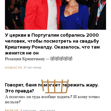
У церкви в Португалии собрались 2000
человек, чтобы посмотреть на свадьбу
Криштиану Роналду. Оказалось, что там
женится не он
Реакция Криштиану — 🤣🤣🤣🤣🤣
21 час назад
НОВОСТИ
Говорят, баня помогает пережить жару.
Это правда?
А полезно ли туда вообще ходить? И кому точно
нельзя?
9 карточек
день назад
РАЗБОР