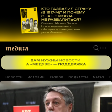
Перейти
к
материалам
НОВОСТИ
ИСТОРИИ
РАЗБОР
ПОДКАСТЫ
МАГАЗ
П