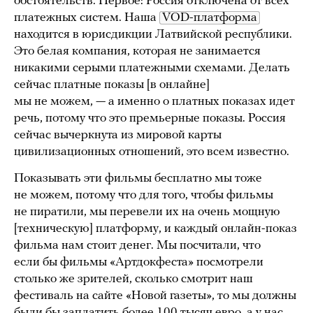
обстоятельств. Первое: Россия отключена от всех
платежных систем. Наша
VOD-платформа
находится в юрисдикции Латвийской республики.
Это белая компания, которая не занимается
никакими серыми платежными схемами. Делать
сейчас платные показы [в онлайне]
мы не можем, — а именно о платных показах идет
речь, потому что это премьерные показы. Россия
сейчас вычеркнута из мировой карты
цивилизационных отношений, это всем известно.
Показывать эти фильмы бесплатно мы тоже
не можем, потому что для того, чтобы фильмы
не пиратили, мы перевели их на очень мощную
[техническую] платформу, и каждый онлайн-показ
фильма нам стоит денег. Мы посчитали, что
если бы фильмы «Артдокфеста» посмотрели
столько же зрителей, сколько смотрит наш
фестиваль на сайте «Новой газеты», то мы должны
были бы заплатить более 100 тысяч евро, а у нас