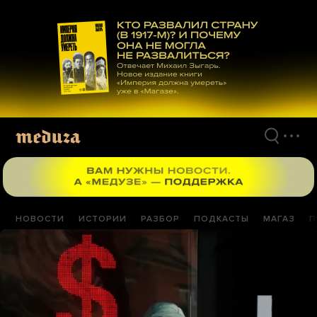
Перейти
к
материалам
НОВОСТИ
ИСТОРИИ
РАЗБОР
ПОДКАСТЫ
МАГАЗ
П