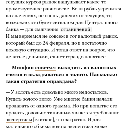
текущих курсов рынок нащупывает какое-то
промежуточное равновесие. Если рубль укрепится
на значениях, не очень далеких от текущих, то,
возможно, это будет сигналом для Центрального
банка — для смягчения
ограничений
.
И мы вернемся не совсем в тот валютный рынок,
который был до 24 февраля, но в достаточно
похожую ситуацию. И тогда ответ на вопрос, что
делать с деньгами, станет гораздо понятнее.
— Минфин
советует
выходить из валютных
счетов и вкладываться в золото. Насколько
такая стратегия оправдана?
— У золота есть довольно много недостатков.
Купить золото легко. Уже многие банки начали
продавать от одного грамма. Но при попытке его
продать довольно типичным является требование
экспертизы
[слитков], что затратно. И для
маленького объема золота экспертиза может