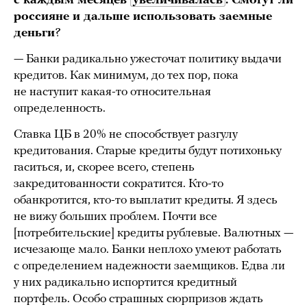
с каждым месяцев
увеличивалась
. Смогут ли
россияне и дальше использовать заемные
деньги
?
— Банки радикально ужесточат политику выдачи
кредитов. Как минимум, до тех пор, пока
не наступит какая-то относительная
определенность.
Ставка ЦБ в 20% не способствует разгулу
кредитования. Старые кредиты будут потихоньку
гаситься, и, скорее всего, степень
закредитованности сократится. Кто-то
обанкротится, кто-то выплатит кредиты. Я здесь
не вижу больших проблем. Почти все
[потребительские] кредиты рублевые. Валютных —
исчезающе мало. Банки неплохо умеют работать
с определением надежности заемщиков. Едва ли
у них радикально испортится кредитный
портфель. Особо страшных сюрпризов ждать