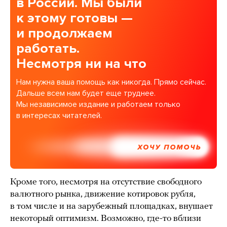
в России. Мы были
к этому готовы —
и продолжаем
работать.
Несмотря ни на что
Нам нужна ваша помощь как никогда. Прямо сейчас.
Дальше всем нам будет еще труднее.
Мы независимое издание и работаем только
в интересах читателей.
ХОЧУ ПОМОЧЬ
Кроме того, несмотря на отсутствие свободного
валютного рынка, движение котировок рубля,
в том числе и на зарубежный площадках, внушает
некоторый оптимизм. Возможно, где-то вблизи