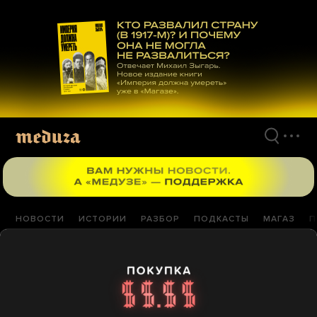
Перейти
к
материалам
НОВОСТИ
ИСТОРИИ
РАЗБОР
ПОДКАСТЫ
МАГАЗ
П