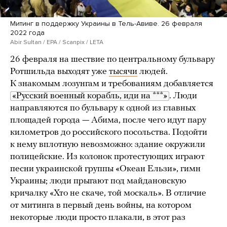
Митинг в поддержку Украины в Тель-Авиве. 26 февраля
2022 года
Abir Sultan / EPA / Scanpix / LETA
26 февраля на шествие по центральному бульвару
Ротшильда выходят уже
тысячи
людей.
К знакомым лозунгам и требованиям добавляется
«Русский военный корабль, иди на ***»
. Люди
направляются по бульвару к одной из главных
площадей города — Абима, после чего идут пару
километров до российского посольства. Подойти
к нему вплотную невозможно: здание окружили
полицейские. Из колонок протестующих играют
песни украинской группы «Океан Ельзи», гимн
Украины; люди прыгают под майдановскую
кричалку «Хто не скаче, той москаль». В отличие
от митинга в первый день войны, на котором
некоторые люди просто плакали, в этот раз