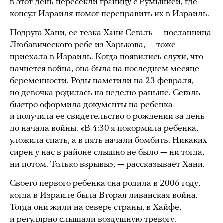
в этот день пересекли границу с Румынией, где
консул Израиля помог переправить их в Израиль.
Подруга Хани, ее тезка Хани Сегаль — посланница
Любавического ребе из Харькова, — тоже
приехала в Израиль. Когда появились слухи, что
начнется война, она была на последнем месяце
беременности. Роды наметили на 23 февраля,
но девочка родилась на неделю раньше. Сегаль
быстро оформила документы на ребенка
и получила ее свидетельство о рождении за день
до начала войны. «В 4:30 я покормила ребенка,
уложила спать, а в пять начали бомбить. Никаких
сирен у нас в районе слышно не было — ни тогда,
ни потом. Только взрывы», — рассказывает Хани.
Своего первого ребенка она родила в 2006 году,
когда в Израиле была
Вторая ливанская война
.
Тогда они жили на севере страны, в Хайфе,
и регулярно слышали воздушную тревогу.