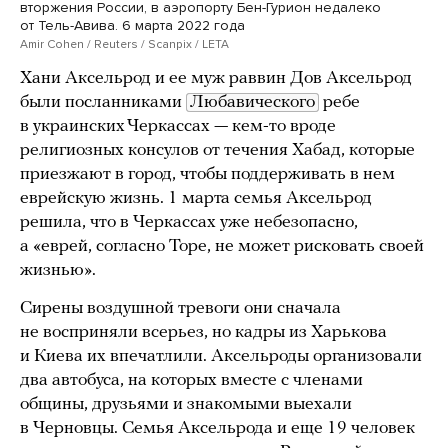
вторжения России, в аэропорту Бен-Гурион недалеко
от Тель-Авива. 6 марта 2022 года
Amir Cohen / Reuters / Scanpix / LETA
Хани Аксельрод и ее муж раввин Дов Аксельрод
были посланниками
Любавического
ребе
в украинских Черкассах — кем-то вроде
религиозных консулов от течения Хабад, которые
приезжают в город, чтобы поддерживать в нем
еврейскую жизнь. 1 марта семья Аксельрод
решила, что в Черкассах уже небезопасно,
а «еврей, согласно Торе, не может рисковать своей
жизнью».
Сирены воздушной тревоги они сначала
не восприняли всерьез, но кадры из Харькова
и Киева их впечатлили. Аксельроды организовали
два автобуса, на которых вместе с членами
общины, друзьями и знакомыми выехали
в Черновцы. Семья Аксельрода и еще 19 человек