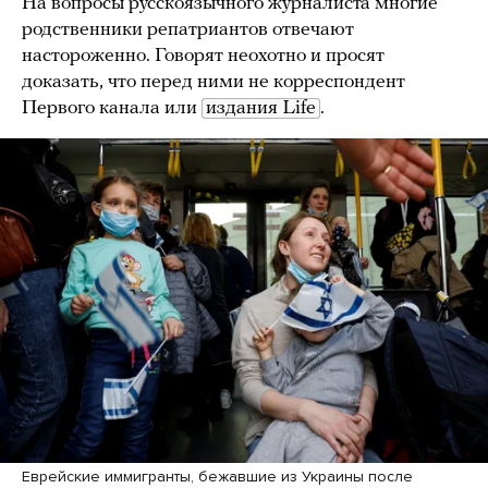
На вопросы русскоязычного журналиста многие
родственники репатриантов отвечают
настороженно. Говорят неохотно и просят
доказать, что перед ними не корреспондент
Первого канала или
издания Life
.
Еврейские иммигранты, бежавшие из Украины после