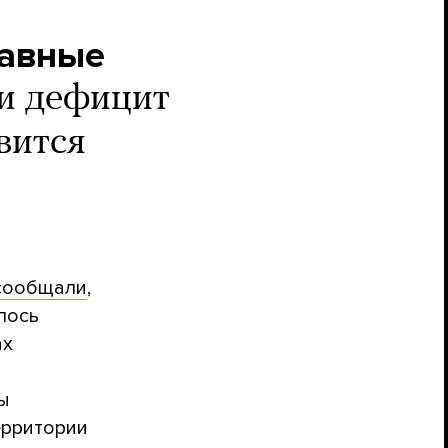
лавные
и дефицит
вится
сообщали
,
лось
ах
ы
ерритории