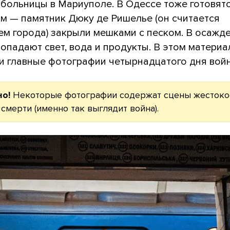
 больницы в Мариуполе. В Одессе тоже готовят
ам — памятник Дюку де Ришелье (он считается
ем города) закрыли мешками с песком. В осажд
опадают свет, вода и продукты. В этом материа
и главные фотографии четырнадцатого дня вой
но!
Некоторые фотографии содержат сцены жестоко
 смерти (именно так выглядит война).