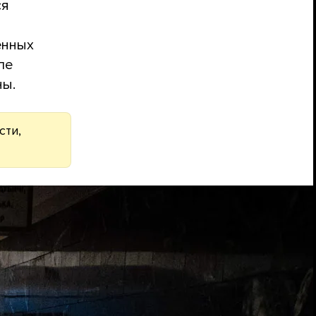
ся
енных
ле
ны.
сти,