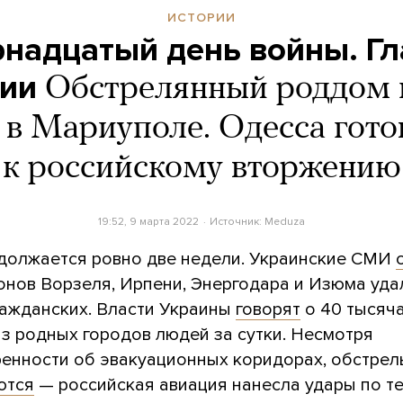
ИСТОРИИ
надцатый день войны. Г
ии
Обстрелянный роддом 
 в Мариуполе. Одесса гото
к российскому вторжению
19:52, 9 марта 2022
Источник:
Meduza
должается ровно две недели. Украинские СМИ
йонов Ворзеля, Ирпени, Энергодара и Изюма уда
ражданских. Власти Украины
говорят
о 40 тысяч
из родных городов людей за сутки. Несмотря
ренности об эвакуационных коридорах, обстрел
ются
— российская авиация нанесла удары по т