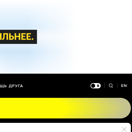
EN
ЩЬ ДРУГА