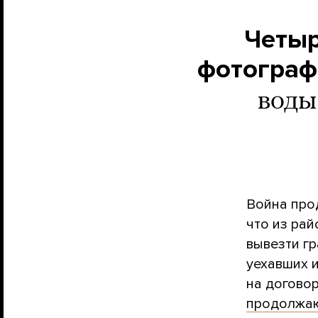
Четыр
фотограф
воды
Война про
что из ра
вывезти г
уехавших 
на догово
продолжа