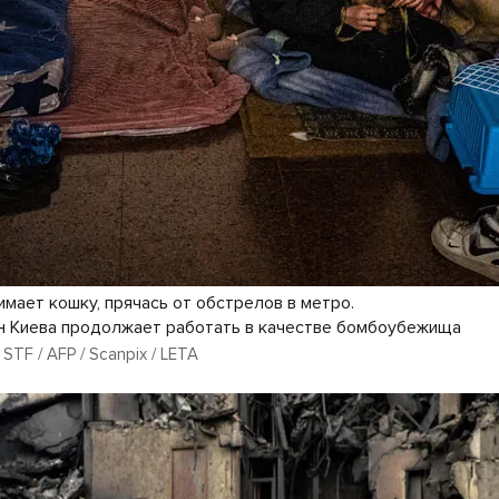
мает кошку, прячась от обстрелов в метро.
 Киева продолжает работать в качестве бомбоубежища
 / STF / AFP / Scanpix / LETA