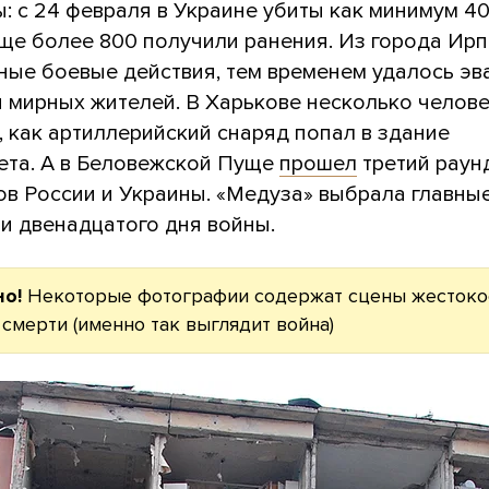
ы: с 24 февраля в Украине убиты как минимум 4
ще более 800 получили ранения. Из города Ирп
вные боевые действия, тем временем удалось эв
и мирных жителей. В Харькове несколько челов
, как артиллерийский снаряд попал в здание
ета. А в Беловежской Пуще
прошел
третий раун
ов России и Украины. «Медуза» выбрала главны
и двенадцатого дня войны.
но!
Некоторые фотографии содержат сцены жестоко
 смерти (именно так выглядит война)