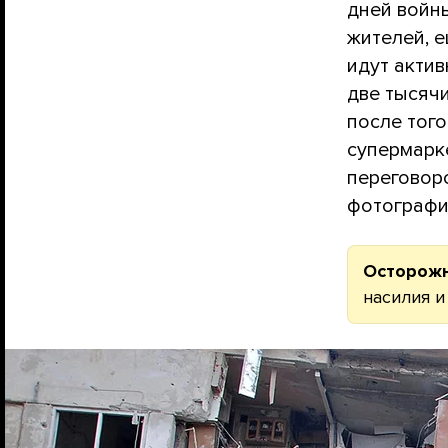
дней войн
жителей, е
идут акти
две тысяч
после того
супермарк
переговор
фотографи
Осторож
насилия и