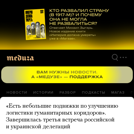
Перейти
к
материалам
НОВОСТИ
ИСТОРИИ
РАЗБОР
ПОДКАСТЫ
МАГАЗ
П
«Есть небольшие подвижки по улучшению
логистики гуманитарных коридоров».
Завершилась третья встреча российской
и украинской делегаций