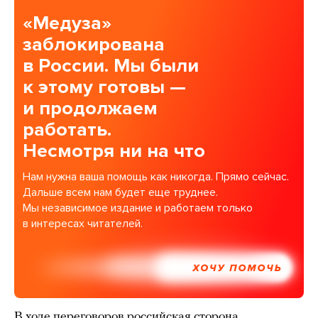
«Медуза»
заблокирована
в России. Мы были
к этому готовы —
и продолжаем
работать.
Несмотря ни на что
Нам нужна ваша помощь как никогда. Прямо сейчас.
Дальше всем нам будет еще труднее.
Мы независимое издание и работаем только
в интересах читателей.
ХОЧУ ПОМОЧЬ
В ходе переговоров российская сторона