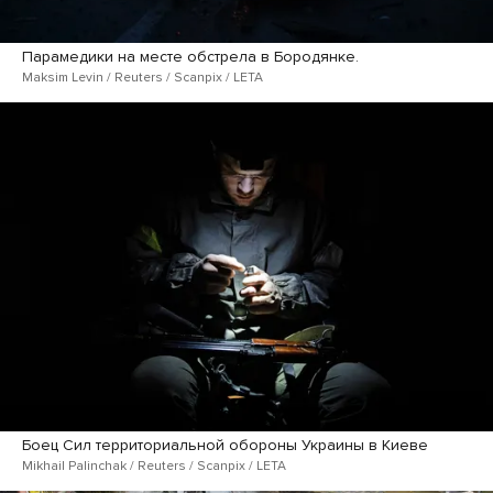
Парамедики на месте обстрела в Бородянке.
Maksim Levin / Reuters / Scanpix / LETA
Боец Сил территориальной обороны Украины в Киеве
Mikhail Palinchak / Reuters / Scanpix / LETA