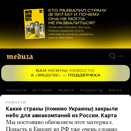
Перейти
к
материалам
НОВОСТИ
ИСТОРИИ
РАЗБОР
ПОДКАСТЫ
МАГАЗ
П
НОВОСТИ
Какие страны (помимо Украины) закрыли
небо для авиакомпаний из России. Карта
Мы постоянно обновляем этот материал.
Попасть в Европу из РФ уже очень сложно