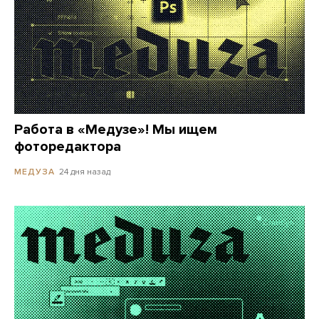
Работа в «Медузе»! Мы ищем
фоторедактора
24 дня назад
МЕДУЗА