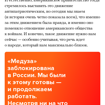
И естественно, американское правительство тогда
стремилось выставить это движение
антипатриотическим, но сегодня мы знаем
(и история очень четко показала всем), что именно
за этим движением была правда, и именно оно
поменяло отношение американского общества
к войнам. И конечно, такое движение нужно нам
сейчас — особенно учитывая, что речь идет
о народе, который нам максимально близок.
«Медуза»
заблокирована
в России. Мы были
к этому готовы —
и продолжаем
работать.
Несмотря ни на что