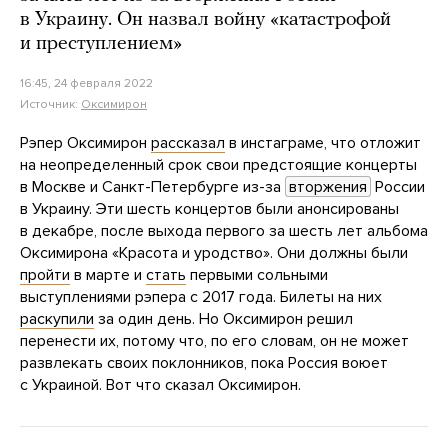
в Украину. Он назвал войну «катастрофой
и преступлением»
16:45, 24 февраля 2022
Источник:
Оксимирон
Рэпер Оксимирон
рассказал
в инстаграме, что отложит
на неопределенный срок свои предстоящие концерты
в Москве и Санкт-Петербурге из-за
вторжения
России
в Украину. Эти шесть концертов были анонсированы
в декабре, после выхода первого за шесть лет альбома
Оксимирона «Красота и уродство». Они должны были
пройти
в марте и
стать
первыми сольными
выступлениями рэпера с 2017 года. Билеты на них
раскупили
за один день. Но Оксимирон решил
перенести их, потому что, по его словам, он не может
развлекать своих поклонников, пока Россия воюет
с Украиной. Вот что сказал Оксимирон.