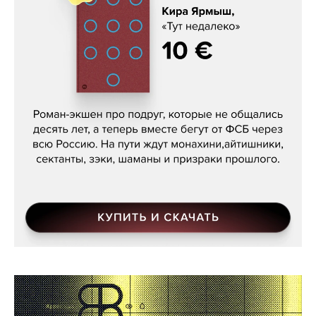
Кира Ярмыш, «Тут недалеко»