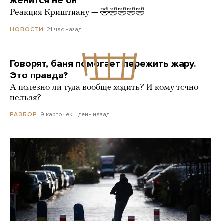
женится не он
Реакция Криштиану — 🤣🤣🤣🤣🤣
21 час назад
НОВОСТИ
Говорят, баня помогает пережить жару.
Это правда?
А полезно ли туда вообще ходить? И кому точно
нельзя?
9 карточек
день назад
РАЗБОР