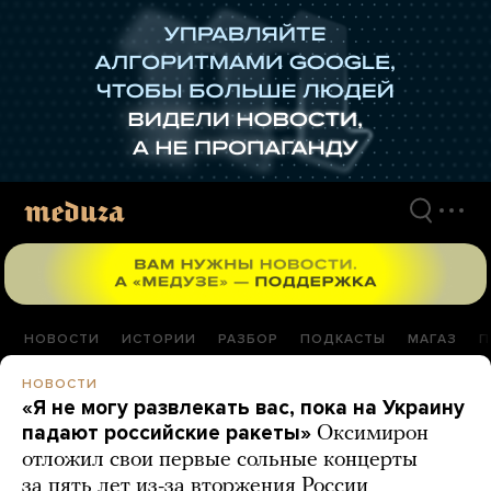
Перейти
к
материалам
НОВОСТИ
ИСТОРИИ
РАЗБОР
ПОДКАСТЫ
МАГАЗ
П
НОВОСТИ
«Я не могу развлекать вас, пока на Украину
падают российские ракеты»
Оксимирон
отложил свои первые сольные концерты
за пять лет из-за вторжения России