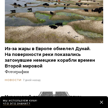
Из-за жары в Европе обмелел Дунай.
На поверхности реки показались
затонувшие немецкие корабли времен
Второй мировой
Фотографии
7 дней назад
НОВОСТИ
Украинский дрон попал по пляжу
МЫ ИСПОЛЬЗУЕМ КУКИ!
в Геленджике. Куда он летел? Его сбили?
ЧТО ЭТО ЗНАЧИТ?