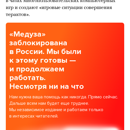
в чатах многопользовательских компьютерных
игр и создают «игровые ситуации совершения
терактов».
«Медуза»
заблокирована
в России. Мы были
к этому готовы —
и продолжаем
работать.
Несмотря ни на что
Нам нужна ваша помощь как никогда. Прямо сейчас.
Дальше всем нам будет еще труднее.
Мы независимое издание и работаем только
в интересах читателей.