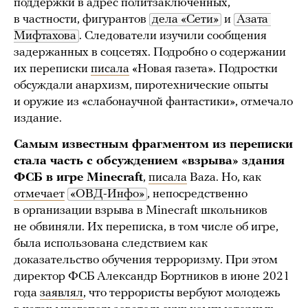
поддержки в адрес политзаключенных,
в частности, фигурантов
дела «Сети»
и
Азата 
Мифтахова
. Следователи изучили сообщения
задержанных в соцсетях. Подробно о содержании
их переписки
писала
«Новая газета». Подростки
обсуждали анархизм, пиротехнические опыты
и оружие из «слабонаучной фантастики», отмечало
издание.
Самым известным фрагментом из переписки
стала часть с обсуждением «взрыва» здания
ФСБ в игре Minecraft
,
писала
Baza. Но, как
отмечает
«ОВД-Инфо»
, непосредственно
в организации взрыва в Minecraft школьников
не обвиняли. Их переписка, в том числе об игре,
была использована следствием как
доказательство обучения терроризму. При этом
директор ФСБ Александр Бортников в июне 2021
года
заявлял
, что террористы вербуют молодежь