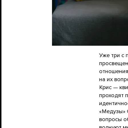
Уже три с
просвещен
отношения,
на их вопр
Крис — кви
проходят п
идентично
«Медузы» 
вопросы о
волнуют м