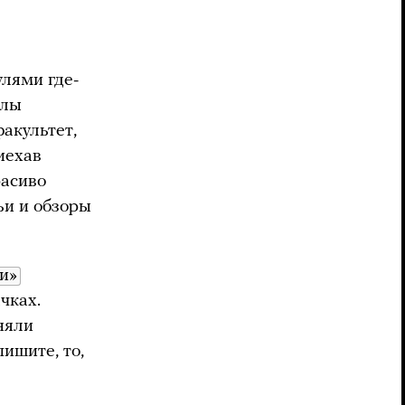
улями где-
олы
акультет,
иехав
расиво
ьи и обзоры
и»
чках.
няли
пишите, то,