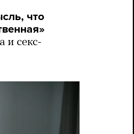
сль, что
твенная»
 и секс-