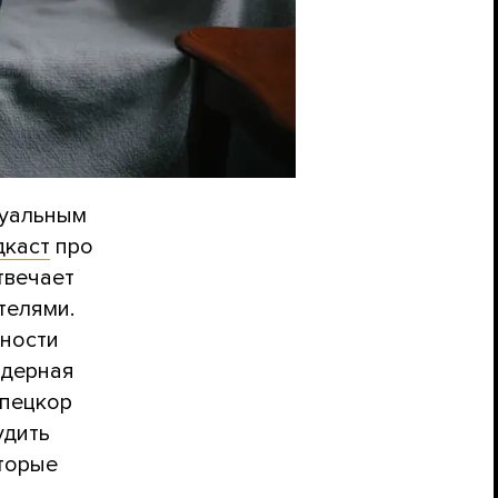
суальным
дкаст
про
твечает
телями.
дности
ндерная
Спецкор
удить
оторые