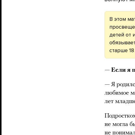
В этом ма
просвеще
детей от
обязывает
старше 18 
— Если я 
—
Я родилс
любимое ме
лет младше
Подростком
не могла б
не понимал