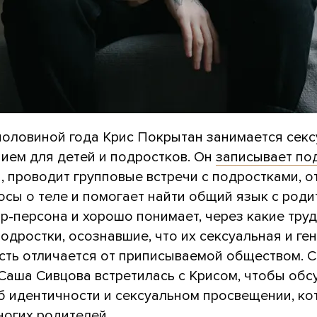
 половиной года Крис Покрытан занимается сек
ием для детей и подростков. Он
записывает по
 проводит групповые встречи с подростками, о
осы о теле и помогает найти общий язык с роди
р-персона и хорошо понимает, через какие тру
одростки, осознавшие, что их сексуальная и ге
сть отличается от приписываемой обществом. 
Саша Сивцова встретилась с Крисом, чтобы обс
б идентичности и сексуальном просвещении, к
ногих родителей.