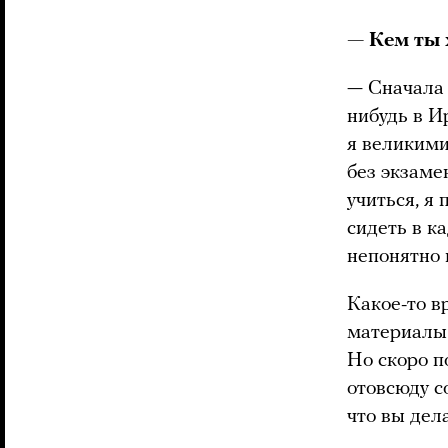
— Кем ты 
— Сначала 
нибудь в И
я великими
без экзаме
учиться, я 
сидеть в к
непонятно 
Какое-то в
материалы 
Но скоро п
отовсюду со
что вы дел