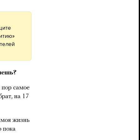
щите
итию»
ателей
чнешь?
х пор самое
рат, на 17
р моя жизнь
о пока