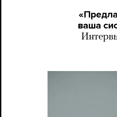
«Предла
ваша си
Интервь