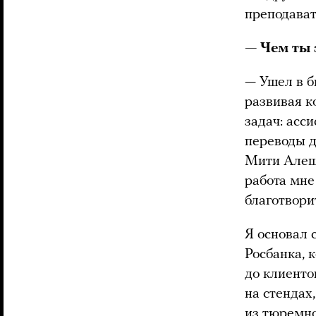
преподават
— Чем ты 
— Ушел в б
развивая к
задач: асс
переводы д
Мити Алеш
работа мне
благотвори
Я основал 
Росбанка, 
до клиенто
на стендах
из тюремно