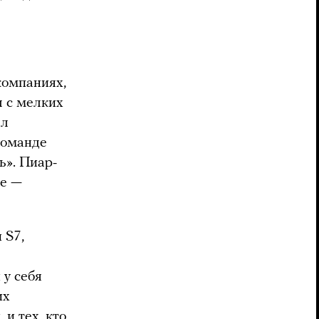
компаниях,
л с мелких
ал
команде
». Пиар-
ие —
 S7,
 у себя
их
и тех, кто