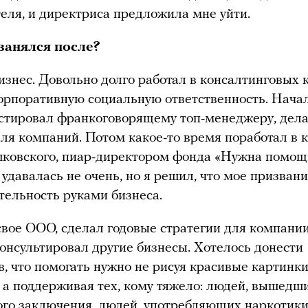
еля, и директриса предложила мне уйти.
занялся после?
изнес. Довольно долго работал в консалтинговых 
орпоративную социальную ответственность. Нача
истировал франкоговорящему топ-менеджеру, дел
ля компаний. Потом какое-то время поработал в 
ковского, пиар-директором фонда «Нужна помощь
 удавалась не очень, но я решил, что мое призван
тельность руками бизнеса.
свое ООО, сделал годовые стратегии для компании
консультировал другие бизнесы. Хотелось донести
в, что помогать нужно не рисуя красивые картинки
, а поддерживая тех, кому тяжело: людей, вышедш
го заключения, людей, употребляющих наркотики, 