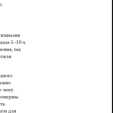
у,
 гимназии
икам 5–10-х
ения, так
атили
одного
важно
е могу
вомерны.
га.
щем для