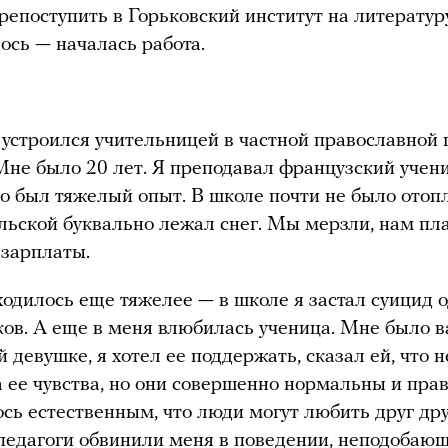
репоступить в Горьковский институт на литератур
лось — началась работа.
устроился учительницей в частной православной
Мне было 20 лет. Я преподавал французский учен
то был тяжелый опыт. В школе почти не было отопл
ельской буквально лежал снег. Мы мерзли, нам пл
зарплаты.
одилось еще тяжелее — в школе я застал суицид 
ков. А еще в меня влюбилась ученица. Мне было 
 девушке, я хотел ее поддержать, сказал ей, что н
а ее чувства, но они совершенно нормальны и пра
сь естественным, что люди могут любить друг дру
педагоги обвинили меня в поведении, неподобаю