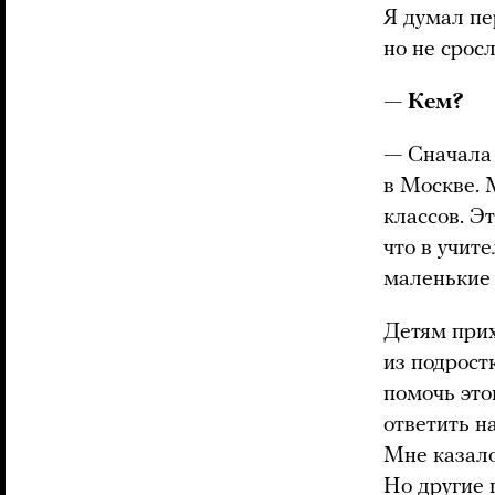
Я думал пе
но не срос
— Кем?
—
Сначала 
в Москве. 
классов. Э
что в учит
маленькие 
Детям прих
из подрост
помочь этой
ответить н
Мне казало
Но другие 