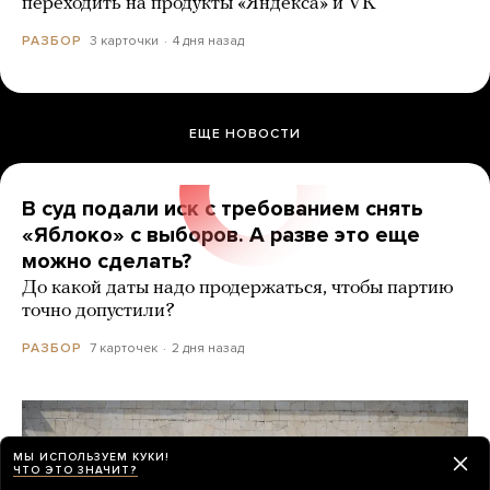
переходить на продукты «Яндекса» и VK
3 карточки
4 дня назад
РАЗБОР
ЕЩЕ НОВОСТИ
В суд подали иск с требованием снять
«Яблоко» с выборов. А разве это еще
можно сделать?
До какой даты надо продержаться, чтобы партию
точно допустили?
7 карточек
2 дня назад
РАЗБОР
МЫ ИСПОЛЬЗУЕМ КУКИ!
ЧТО ЭТО ЗНАЧИТ?