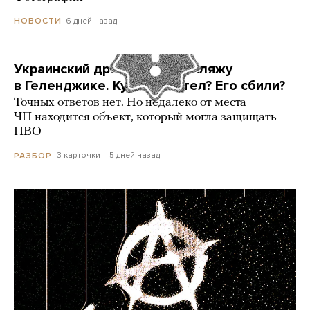
6 дней назад
НОВОСТИ
Украинский дрон попал по пляжу
в Геленджике. Куда он летел? Его сбили?
Точных ответов нет. Но недалеко от места
ЧП находится объект, который могла защищать
ПВО
3 карточки
5 дней назад
РАЗБОР