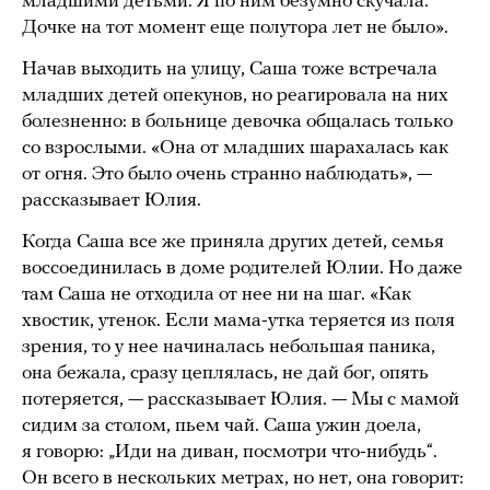
младшими детьми. Я по ним безумно скучала.
Дочке на тот момент еще полутора лет не было».
Начав выходить на улицу, Саша тоже встречала
младших детей опекунов, но реагировала на них
болезненно: в больнице девочка общалась только
со взрослыми. «Она от младших шарахалась как
от огня. Это было очень странно наблюдать», —
рассказывает Юлия.
Когда Саша все же приняла других детей, семья
воссоединилась в доме родителей Юлии. Но даже
там Саша не отходила от нее ни на шаг. «Как
хвостик, утенок. Если мама-утка теряется из поля
зрения, то у нее начиналась небольшая паника,
она бежала, сразу цеплялась, не дай бог, опять
потеряется, — рассказывает Юлия. — Мы с мамой
сидим за столом, пьем чай. Саша ужин доела,
я говорю: „Иди на диван, посмотри что-нибудь“.
Он всего в нескольких метрах, но нет, она говорит: