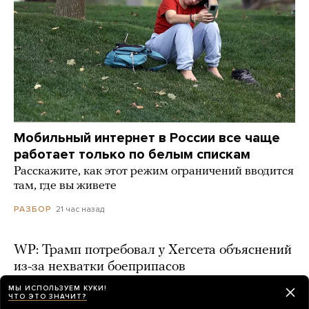
Мобильный интернет в России все чаще
работает только по белым спискам
Расскажите, как этот режим ограничений вводится
там, где вы живете
21 час назад
РАЗБОР
WP: Трамп потребовал у Хегсета объяснений
из-за нехватки боеприпасов
день назад
МЫ ИСПОЛЬЗУЕМ КУКИ!
ЧТО ЭТО ЗНАЧИТ?