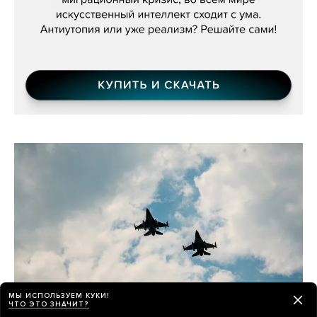
МЫ ИСПОЛЬЗУЕМ КУКИ!
ЧТО ЭТО ЗНАЧИТ?