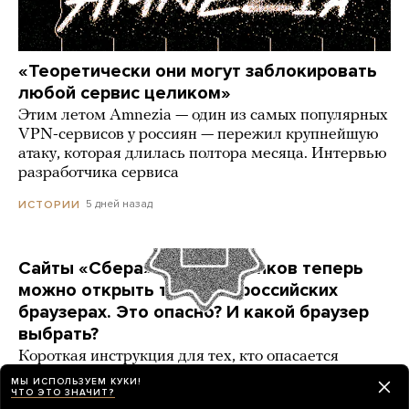
«Теоретически они могут заблокировать
любой сервис целиком»
Этим летом Amnezia — один из самых популярных
VPN-сервисов у россиян — пережил крупнейшую
атаку, которая длилась полтора месяца. Интервью
разработчика сервиса
5 дней назад
ИСТОРИИ
Сайты «Сбера» и других банков теперь
можно открыть только в российских
браузерах. Это опасно? И какой браузер
выбрать?
Короткая инструкция для тех, кто опасается
переходить на продукты «Яндекса» и VK
МЫ ИСПОЛЬЗУЕМ КУКИ!
ЧТО ЭТО ЗНАЧИТ?
3 карточки
3 дня назад
РАЗБОР