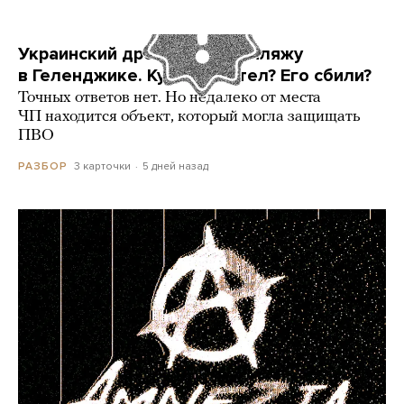
Украинский дрон попал по пляжу
в Геленджике. Куда он летел? Его сбили?
Точных ответов нет. Но недалеко от места
ЧП находится объект, который могла защищать
ПВО
3 карточки
5 дней назад
РАЗБОР