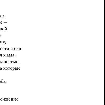
ах
%) —
елей
е
ия,
ости и сил
я мама,
идностью.
на которые
обы
чреждение