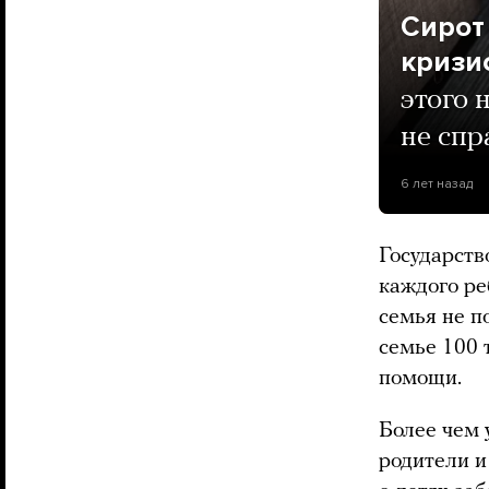
Сирот
кризи
этого 
не спр
6 лет назад
Государств
каждого ре
семья не по
семье 100 
помощи.
Более чем 
родители и