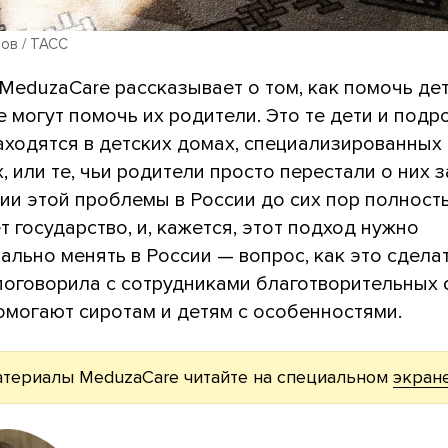
ов / ТАСС
MeduzaCare рассказывает о том, как помочь де
 могут помочь их родители. Это те дети и подро
аходятся в детских домах, специализированных
, или те, чьи родители просто перестали о них з
ии этой проблемы в России до сих пор полност
 государство, и, кажется, этот подход нужно
льно менять в России — вопрос, как это сделат
поговорила с сотрудниками благотворительных 
омогают сиротам и детям с особенностями.
атериалы MeduzaCare читайте на специальном
экран