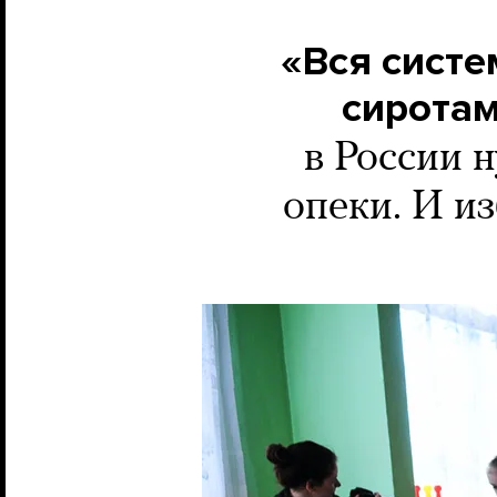
«Вся систе
сирота
в России 
опеки. И и