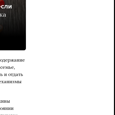
если
ка
 содержание
 семье,
ь и отдать
механизмы
 живы
тоянии