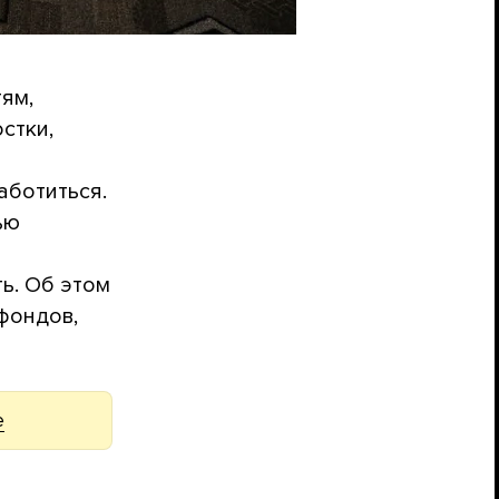
тям,
стки,
аботиться.
ью
ь. Об этом
фондов,
е