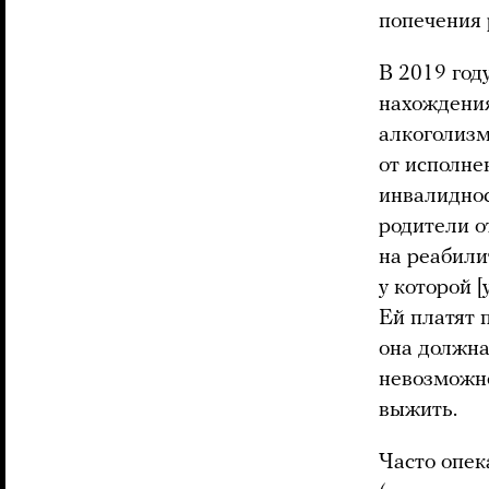
попечения 
В 2019 год
нахождения
алкоголизм
от исполне
инвалиднос
родители о
на реабили
у которой 
Ей платят 
она должна
невозможно
выжить.
Часто опек