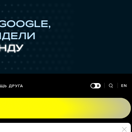
EN
ЩЬ ДРУГА