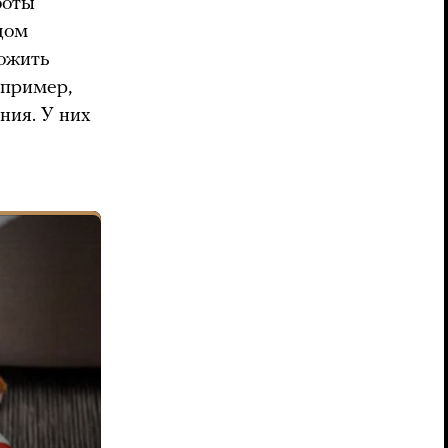
боты
дом
ложить
апример,
ния. У них