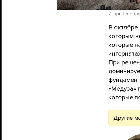
Игорь Генерал
В октябре 
которым не
которые н
интернатах
При решен
доминирует
фундамента
«Медуза» 
которые п
Другие м