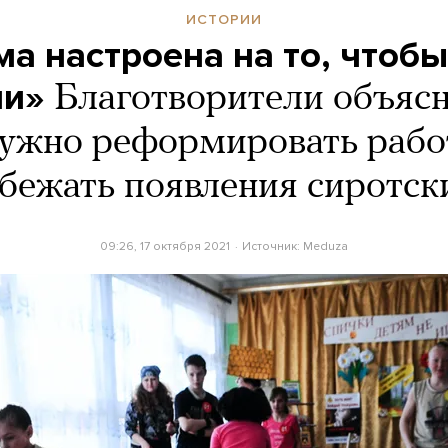
ИСТОРИИ
ма настроена на то, чтобы
ми»
Благотворители объясн
нужно реформировать рабо
збежать появления сиротск
09:26, 17 октября 2021
Источник:
Meduza