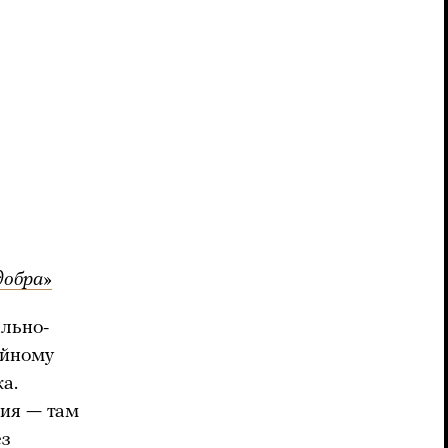
добра»
ально-
ейному
а.
ция — там
ез