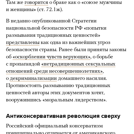
Там же
говорится
о браке как о «союзе мужчины
и женщины» (ст. 72.1ж).
В недавно опубликованной Стратегии
национальной безопасности РФ «попытки
размывания традиционных ценностей»
представлены
как одна из важнейших угроз
безопасности страны. Ранее были приняты законы
об
«оскорблении чувств верующих»
, о борьбе
с пропагандой
«нетрадиционных сексуальных
отношений среди несовершеннолетних»
,
о
декриминализации
домашнего насилия.
Противостоять размыванию традиционных
ценностей авторы этих документов хотят,
вооружившись «моральным лидерством».
Антиконсервативная революция сверху
Российский официальный консерватизм
принципиально отличается от американского,