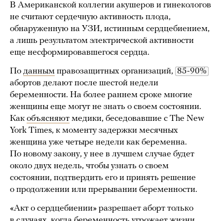
В Американской коллегии акушеров и гинекологов
не считают сердечную активность плода,
обнаруженную на УЗИ, истинным сердцебиением,
а лишь результатом электрической активности
еще несформировавшегося сердца.
По
данным
правозащитных организаций,
85-90%
абортов делают после шестой недели
беременности. На более раннем сроке многие
женщины еще могут не знать о своем состоянии.
Как
объясняют
медики, беседовавшие с The New
York Times, к моменту задержки месячных
женщина уже четыре недели как беременна.
По новому закону, у нее в лучшем случае будет
около двух недель, чтобы узнать о своем
состоянии, подтвердить его и принять решение
о продолжении или прерывании беременности.
«Акт о сердцебиении» разрешает аборт только
в случаях, когда беременность угрожает жизни