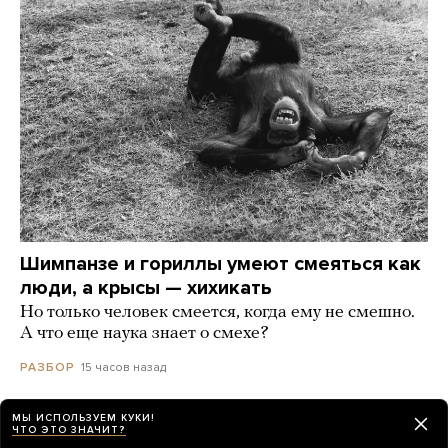
Шимпанзе и гориллы умеют смеяться как
люди, а крысы — хихикать
Но только человек смеется, когда ему не смешно.
А что еще наука знает о смехе?
15 часов назад
РАЗБОР
МЫ ИСПОЛЬЗУЕМ КУКИ!
В Таиланде ученик открыл стрельбу в школе
ЧТО ЭТО ЗНАЧИТ?