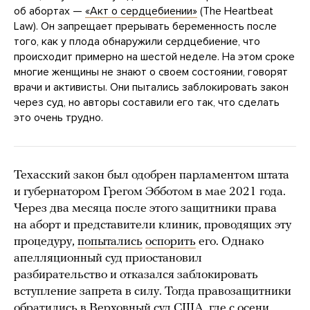
об абортах —
«Акт о сердцебиении»
(The Heartbeat
Law). Он запрещает прерывать беременность после
того, как у плода обнаружили сердцебиение, что
происходит примерно на шестой неделе. На этом сроке
многие женщины не знают о своем состоянии, говорят
врачи и активисты. Они пытались заблокировать закон
через суд, но авторы составили его так, что сделать
это очень трудно.
Техасский закон был одобрен парламентом штата
и губернатором Грегом Эбботом в мае 2021 года.
Через два месяца после этого защитники права
на аборт и представители клиник, проводящих эту
процедуру,
попытались
оспорить
его. Однако
апелляционный суд приостановил
разбирательство и отказался заблокировать
вступление запрета в силу. Тогда правозащитники
обратились в Верховный суд США, где с осени