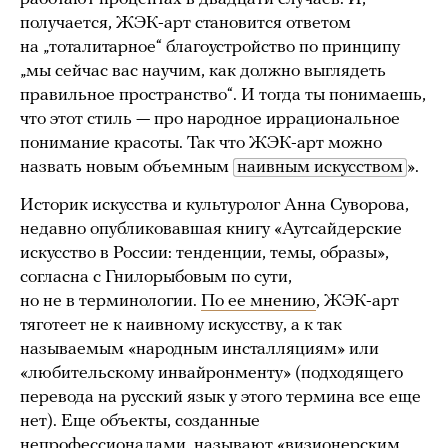
получается, ЖЭК-арт становится ответом
на „тоталитарное“ благоустройство по принципу
„мы сейчас вас научим, как должно выглядеть
правильное пространство“. И тогда ты понимаешь,
что этот стиль — про народное иррациональное
понимание красоты. Так что ЖЭК-арт можно
назвать новым объемным
наивным искусством
».
Историк искусства и культуролог Анна Суворова,
недавно опубликовавшая книгу «Аутсайдерские
искусство в России: тенденции, темы, образы»,
согласна с Гнилорыбовым по сути,
но не в терминологии.
По ее мнению
, ЖЭК-арт
тяготеет не к наивному искусству, а к так
называемым «народным инсталляциям» или
«любительскому инвайронменту» (подходящего
перевода на русский язык у этого термина все еще
нет). Еще объекты, созданные
непрофессионалами, называют «визионерским