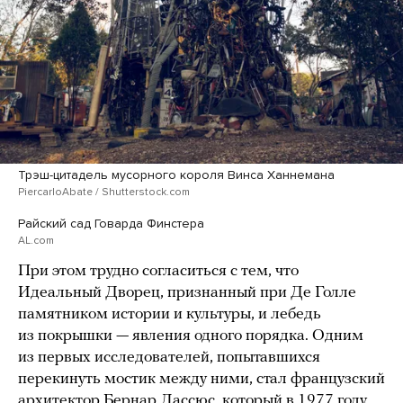
Трэш-цитадель мусорного короля Винса Ханнемана
PiercarloAbate / Shutterstock.com
Райский сад Говарда Финстера
AL.com
При этом трудно согласиться с тем, что
Идеальный Дворец, признанный при Де Голле
памятником истории и культуры, и лебедь
из покрышки — явления одного порядка. Одним
из первых исследователей, попытавшихся
перекинуть мостик между ними, стал французский
архитектор Бернар Лассюс, который в 1977 году