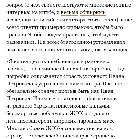
вопрос (о чем свидетельствуют и многочисленные
интервью на ютубе, и
весьма
обширный
исследовательский опыт
автора этого текста) чаще
всего ответят примерно одинаково: чтобы было
красиво. Чтобы людям нравилось, чтобы дети
радовались. И в этом благородном устремлении
они чаще всего найдут поддержку у окружающих.
«Я видел десятки публикаций в районных
газетах, — вспоминает Павел Гнилорыбов, — где
подробно описывается страсть условного Ивана
Петровича к украшению своего двора. В конце
обязательно следует призыв быть как Иван
Петрович. И там вся классика — фонтанчики
из разного барахла, пластиковые пальмы,
бессмертные лебедушки. ЖЭК-арт давно
легализован среди широких народных масс.
Многие образы ЖЭК-арта известны на всю
страну —
московский шинозавр в Хорошево-