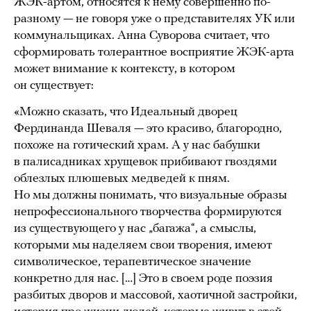
ЖЭК-артом, относятся к нему совершенно по-
разному — не говоря уже о представителях УК или
коммунальщиках. Анна Суворова считает, что
сформировать толерантное восприятие ЖЭК-арта
может внимание к контексту, в котором
он существует:
«Можно сказать, что Идеальный дворец
Фердинанда Шеваля — это красиво, благородно,
похоже на готический храм. А у нас бабушки
в палисадниках хрущевок прибивают гвоздями
облезлых плюшевых медведей к пням.
Но мы должны понимать, что визуальные образы
непрофессионального творчества формируются
из существующего у нас „багажа“, а смыслы,
которыми мы наделяем свои творения, имеют
символическое, терапевтическое значение
конкретно для нас. […] Это в своем роде поэзия
разбитых дворов и массовой, хаотичной застройки,