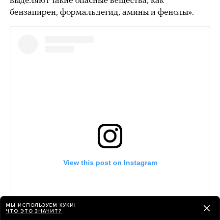
выделяют такие опасные вещества, как
бензапирен, формальдегид, амины и фенолы».
МЫ ИСПОЛЬЗУЕМ КУКИ!
ЧТО ЭТО ЗНАЧИТ?