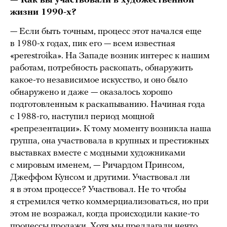
— Как вы участвовали в художественной
жизни 1990-х?
— Если быть точным, процесс этот начался еще
в 1980-х годах, пик его — всем известная
«perestroika». На Западе возник интерес к нашим
работам, потребность раскопать, обнаружить
какое-то независимое искусство, и оно было
обнаружено и даже — оказалось хорошо
подготовленным к раскапыванию. Начиная года
с 1988-го, наступил период мощной
«репрезентации». К тому моменту возникла наша
группа, она участвовала в крупных и престижных
выставках вместе с модными художниками
с мировым именем, — Ричардом Принсом,
Джеффом Кунсом и другими. Участвовал ли
я в этом процессе? Участвовал. Не то чтобы
я стремился четко коммерциализоваться, но при
этом не возражал, когда происходили какие-то
процессы продажи. Хотя мы предлагали нечто