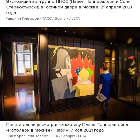
Экспозиция арт-группы ППСС (Павел Пепперштейн и Соня
Стереостырски) в Гостином дворе в Москве. 21 апреля 2021
года
Гавриил Григоров / ТАСС / Scanpix / LETA
Посетительница смотрит на картину Павла Пепперштейна
«Наполеон в Москве». Париж, 7 мая 2021 года
Christophe Petit Tesson / EPA / Scanpix / LETA