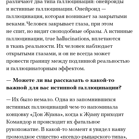
различают два типа галлюцинаций: онейроиды
и истинные галлюцинации. Онейроид —
галлюцинация, которая возникает за закрытыми
веками. Человек закрывает глаза, при этом
не спит, но видит сноподобные образы. А истинные
галлюцинации, true hallucinations, вплетаются
в ткань реальности. Их человек наблюдает
открытыми глазами, и он не всегда может
провести границу между подлинной реальностью
и галлюцинаторным эффектом.
— Можете ли вы рассказать о какой-то
важной для вас истинной галлюцинации?
— Их было немало. Одна из запомнившихся
истинных галлюцинаций чем-то напоминала
концовку «Дон Жуана», когда к Жуану приходит
Командор и происходит их фатальное
рукопожатие. В какой-то момент я увидел наяву
громоздкое существо «псевдо-рыцарского типа»,