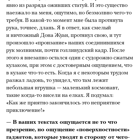
явно из разряда оживших статуй. И это существо
наезжало на меня, ощутимо, но безмолвно чего-то
требуя. В какой-то момент мне была протянута
рука, точнее, длань. Я в ответ, как смелый
и ничтожный Дона Жуан, протянул свою, и тут
произошло «пронзание» наших соединившихся
рук молниями, почти голливудский кадр. После
этого я внезапно остался один с судорожно сжатым
кулаком, при этом с достоверным ощущением, что
в кулаке что-то есть. Когда я с некоторым трудом
разжал ладонь, то увидел, что там лежит
небольшая игрушка — маленький космонавт,
такие когда-то висели на елках. Я подумал:
«Как же приятно закончилось это неприятное
приключение!»
— В ваших текстах ощущается не то что
презрение, но ощущение «поверхностности»
гаджетов, которые уводят в сторону от чего-