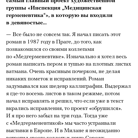
самый главный проект художественной
группы «Инспекция „Медицинская
герменевтика“», в которую вы входили
в девяностые…
—
Все было не совсем так. Я начал писать этот
роман в 1987 году в Праге, до того, как
познакомился со своими коллегами
по «Медгерменевтике». Изначально я хотел весь
роман написать пером и тушью на плотных листах
ватмана. Очень красивым почерком, не делая
никаких пометок и исправлений. Роман
задумывался как шедевр каллиграфии. Выдержал
я где-то восемь листов в таком режиме, потом
начал исправлять и решил, что если уже в текст
вкрались исправления, то проект «обрушился».
И я про него забыл на три года. Тогда уже
с «Медгерменевтикой» мы часто устраивали
выставки в Европе. И в Милане я неожиданно