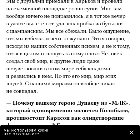
Мы с друзьями приехали в Харьков и провели
на съемочной площадке ровно сутки. Мне там
вообще ничего не понравилось, я в тот же вечер
в ужасе вылетел оттуда, как пробка из бутылки
с шампанским. Мы все сбежали. Было ощущение,
что мы избежали чего-то жуткого. Это я говорю,
исходя из наших собственных психем, а не к тому,
что я в целом отношусь к этому плохо. Человек
создал свой мир, и другие люди даже
почувствовали в этом мире себя как дома
и резвились в нем. Но это его мир, мир этих
людей. С нашими мирами он вообще никак
не совпадал.
— Почему вашему герою Дунаеву из «МЛК»,
который одновременно является Колобком,
противостоит Карлсон как олицетворение
фашистских сил? Ему пропеллер мешает
МЫ ИСПОЛЬЗУЕМ КУКИ!
ускользать? Почему он оказался
ЧТО ЭТО ЗНАЧИТ?