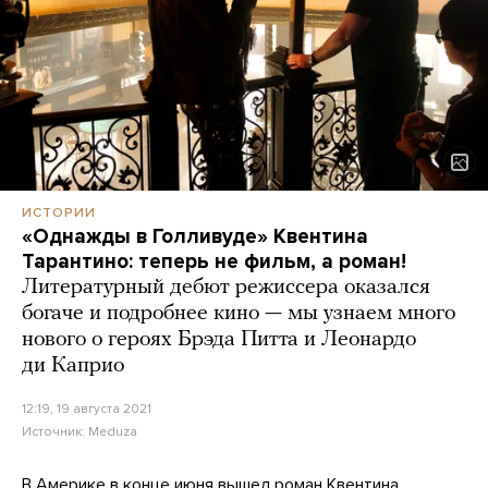
ИСТОРИИ
«Однажды в Голливуде» Квентина
Тарантино: теперь не фильм, а роман!
Литературный дебют режиссера оказался
богаче и подробнее кино — мы узнаем много
нового о героях Брэда Питта и Леонардо
ди Каприо
12:19, 19 августа 2021
Источник:
Meduza
В Америке в конце июня вышел роман Квентина