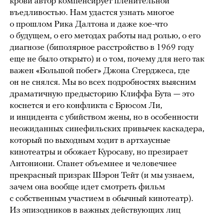
крови автор компенсирует пленительной
въедливостью. Нам удастся узнать многое
о прошлом Рика Далтона и даже кое-что
о будущем, о его методах работы над ролью, о его
диагнозе (биполярное расстройство в 1969 году
еще не было открыто) и о том, почему для него так
важен «Большой побег» Джона Стерджеса, где
он не снялся. Мы во всех подробностях выясним
драматичную предысторию Клиффа Бута — это
коснется и его конфликта с Брюсом Ли,
и инцидента с убийством жены, но в особенности
неожиданных синефильских привычек каскадера,
который по выходным ходит в артхаусные
кинотеатры и обожает Куросаву, но презирает
Антониони. Станет объемнее и человечнее
прекрасный призрак Шэрон Тейт (и мы узнаем,
зачем она вообще идет смотреть фильм
с собственным участием в обычный кинотеатр).
Из эпизодников в важных действующих лиц