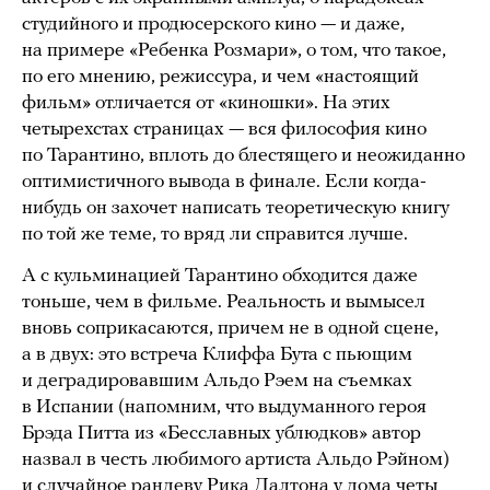
студийного и продюсерского кино — и даже,
на примере «Ребенка Розмари», о том, что такое,
по его мнению, режиссура, и чем «настоящий
фильм» отличается от «киношки». На этих
четырехстах страницах — вся философия кино
по Тарантино, вплоть до блестящего и неожиданно
оптимистичного вывода в финале. Если когда-
нибудь он захочет написать теоретическую книгу
по той же теме, то вряд ли справится лучше.
А с кульминацией Тарантино обходится даже
тоньше, чем в фильме. Реальность и вымысел
вновь соприкасаются, причем не в одной сцене,
а в двух: это встреча Клиффа Бута с пьющим
и деградировавшим Альдо Рэем на съемках
в Испании (напомним, что выдуманного героя
Брэда Питта из «Бесславных ублюдков» автор
назвал в честь любимого артиста Альдо Рэйном)
и случайное рандеву Рика Далтона у дома четы