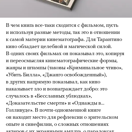
В чем книга все-таки сходится с фильмом, пусть
и используя разные методы, так это в отношении
к самой материи кинематографа. Для Тарантино
кино обладает целебной и магической силой.
В одних своих фильмах он показывал это, копируя
и переосмысляя кинематографические формы,
жанры и штампы (таковы «Криминальное чтиво»,
«Убить Билла», «Джанго освобожденный»),
в других напрямую показывал, как кино
наказывает зло и вознаграждает добро: это
случалось в «Бесславных ублюдках»,
«Доказательстве смерти» и «Однажды в…
Голливуде». В почти-одноименной книге
он находит место для рефлексии о зрительском
опыте и синефилии, о сложных отношениях
актеров с их экранными амплуа, о парадоксах