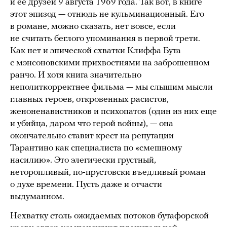
и ее друзей 9 августа 1969 года. Так вот, в книге
этот эпизод — отнюдь не кульминационный. Его
в романе, можно сказать, нет вовсе, если
не считать беглого упоминания в первой трети.
Как нет и эпической схватки Клиффа Бута
с мэнсоновскими прихвостнями на заброшенном
ранчо. И хотя книга значительно
неполиткорректнее фильма — мы слышим мысли
главных героев, откровенных расистов,
женоненавистников и психопатов (один из них еще
и убийца, даром что герой войны), — она
окончательно ставит крест на репутации
Тарантино как специалиста по «смешному
насилию». Это элегически грустный,
неторопливый, по-прустовски въедливый роман
о духе времени. Пусть даже и отчасти
выдуманном.
Нехватку столь ожидаемых потоков бутафорской