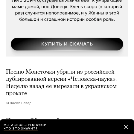
Песню Монеточки убрали из российской
дублированной версии «Человека-паука».
Неделю назад ее вырезали в украинском
прокате
14 часов назад
Партия «Яблоко» объявила, что не связана
МЫ ИСПОЛЬЗУЕМ КУКИ!
с оппозиционерами в изгнании, которые
ЧТО ЭТО ЗНАЧИТ?