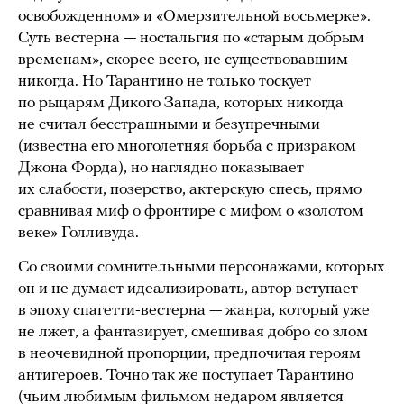
освобожденном» и «Омерзительной восьмерке».
Суть вестерна — ностальгия по «старым добрым
временам», скорее всего, не существовавшим
никогда. Но Тарантино не только тоскует
по рыцарям Дикого Запада, которых никогда
не считал бесстрашными и безупречными
(известна его многолетняя борьба с призраком
Джона Форда), но наглядно показывает
их слабости, позерство, актерскую спесь, прямо
сравнивая миф о фронтире с мифом о «золотом
веке» Голливуда.
Со своими сомнительными персонажами, которых
он и не думает идеализировать, автор вступает
в эпоху спагетти-вестерна — жанра, который уже
не лжет, а фантазирует, смешивая добро со злом
в неочевидной пропорции, предпочитая героям
антигероев. Точно так же поступает Тарантино
(чьим любимым фильмом недаром является