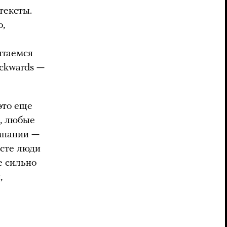
тексты.
о,
ытаемся
ckwards —
это еще
и, любые
мпании —
ксте люди
е сильно
,