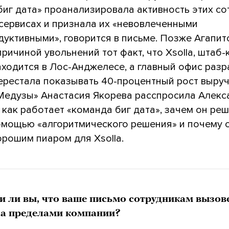
биг дата» проанализировала активность этих со
 сервисах и признала их «невовлеченными
дуктивными», говорится в письме. Позже Агапи
ричиной увольнений тот факт, что Xsolla, штаб-
аходится в Лос-Анджелесе, а главный офис раз
ерестала показывать 40-процентный рост выруч
Медузы» Анастасия Якорева расспросила Алекс
 как работает «команда биг дата», зачем он ре
омощью «алгоритмического решения» и почему с
рошим пиаром для Xsolla.
 ли вы, что ваше письмо сотрудникам вызове
за пределами компании?