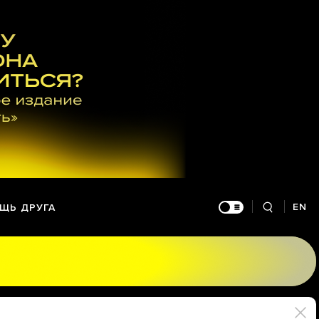
EN
ЩЬ ДРУГА