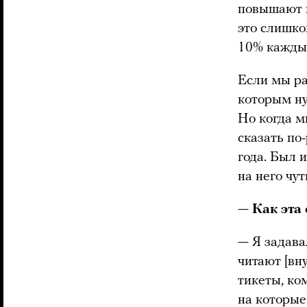
повышают к
это слишко
10% каждые
Если мы ра
которым ну
Но когда м
сказать по-
года. Был и
на него чу
—
Как эта
— Я задав
читают [в
тикеты, ко
на которые