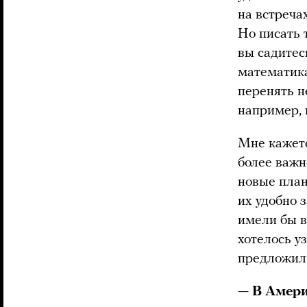
на встреча
Но писать 
вы садитес
математика
перенять н
например, 
Мне кажетс
более важн
новые план
их удобно 
имели бы в
хотелось у
предложил
—
В Амери