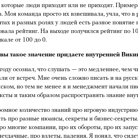
а которые люди приходят или не приходят. Пример
. Моя команда просто их взвешивала, учла, что в
тах и разных ролях у людей есть разное понятие
овала рейтинг. На выходе получился рейтинг по 1
кале от 100 до 0.
вы такое значение придаете внутренней Вики
году осознал, что слушать — это медленнее, чем чи
али от встреч. Мне очень сложно писать и на русск
йском, но тем не менее я и менеджмент начали пи
ксты и таким образом распространять знание внут
громное количество знаний про игровую индустрию
ть про разные нюансы, секреты и бизнес-секреты.
про многие компании, про их обороты, про их запус
неудачные, про взлеты, падения. Я понял, что сиде