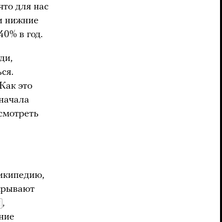
что для нас
ли нижние
40% в год.
ди,
ся.
Как это
 начала
 смотреть
Википедию,
акрывают
ы
,
нние