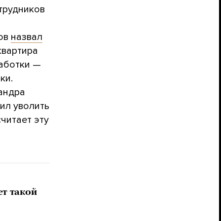
трудников
тов
назвал
квартира
работки —
ки.
андра
шил уволить
читает эту
т такой