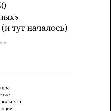
50
ных»
(и тут началось)
duza
ндра
отке
увольняет
зации.