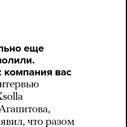
льно еще
волили.
: компания вас
нтервью
solla
Агапитова,
явил, что разом