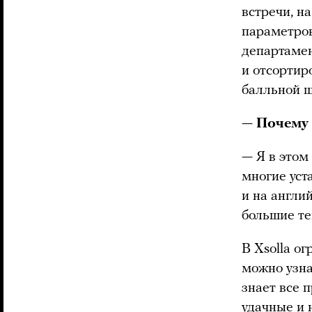
встречи, н
параметров
департамен
и отсортир
балльной ш
—
Почему 
— Я в этом 
многие уст
и на англи
большие те
В Xsolla о
можно узна
знает все 
удачные и 