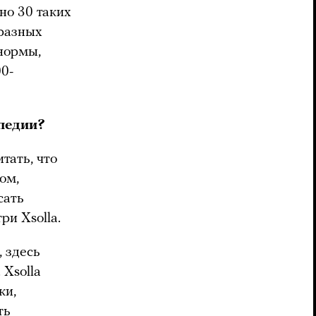
но 30 таких
 разных
 нормы,
00-
педии?
тать, что
ом,
сать
ри Xsolla.
, здесь
 Xsolla
ки,
ть