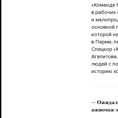
«Команда 
в рабочих
и малопро
основной п
которой н
в Перми, п
Спецкор «
Агапитова,
людей с п
историю хо
—
Ожидали
ажиотаж 