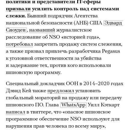
политики и представители IT-сферы
призвали
усилить контроль над системами
слежки.
Бывший подрядчик Агентства
национальной безопасности (АНБ) США
Эдвард 
Сноуден
,
назвавший
журналистское
расследование об NSO «историей года»,
потребовал
запретить продажу систем слежения,
а также призвал привлечь разработчика Pegasus
к уголовной ответственности за убийства
и задержание тех, против кого использовали
шпионскую программу.
Специальный докладчик ООН в 2014–2020 годах
Дэвид Кей также
предложил
установить
глобальный мораторий на продажу или передачу
шпионского ПО. Глава
WhatsApp
Уилл Кэткарт
написал
в твиттере, что «опасное шпионское
программное обеспечение NSO используют для
нарушения прав человека по всему миру»,