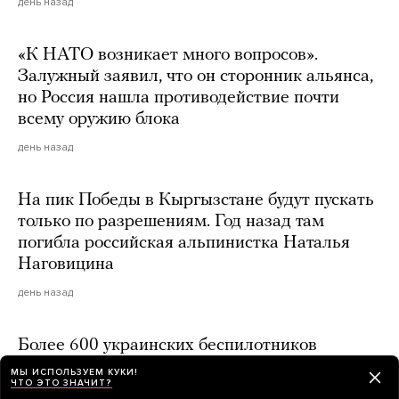
день назад
«К НАТО возникает много вопросов».
Залужный заявил, что он сторонник альянса,
но Россия нашла противодействие почти
всему оружию блока
день назад
На пик Победы в Кыргызстане будут пускать
только по разрешениям. Год назад там
погибла российская альпинистка Наталья
Наговицина
день назад
Более 600 украинских беспилотников
атаковали Россию и Крым за одну ночь.
МЫ ИСПОЛЬЗУЕМ КУКИ!
ЧТО ЭТО ЗНАЧИТ?
В Тверской области под удар опять попал