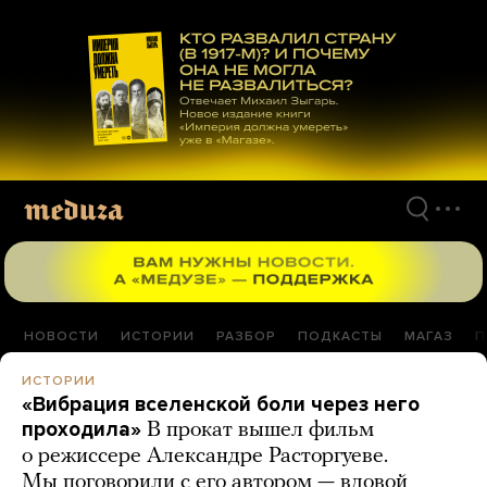
Перейти
к
материалам
НОВОСТИ
ИСТОРИИ
РАЗБОР
ПОДКАСТЫ
МАГАЗ
П
ИСТОРИИ
«Вибрация вселенской боли через него
проходила»
В прокат вышел фильм
о режиссере Александре Расторгуеве.
Мы поговорили с его автором — вдовой