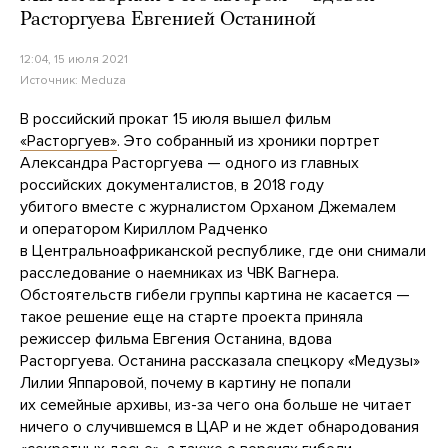
Расторгуева Евгенией Останиной
12:04, 15 июля 2021
Источник:
Meduza
В российский прокат 15 июля вышел фильм
«Расторгуев»
. Это собранный из хроники портрет
Александра Расторгуева — одного из главных
российских документалистов, в 2018 году
убитого вместе с журналистом Орханом Джемалем
и оператором Кириллом Радченко
в Центральноафриканской республике, где они снимали
расследование о наемниках из ЧВК Вагнера.
Обстоятельств гибели группы картина не касается —
такое решение еще на старте проекта приняла
режиссер фильма Евгения Останина, вдова
Расторгуева. Останина рассказала спецкору «Медузы»
Лилии Яппаровой, почему в картину не попали
их семейные архивы, из-за чего она больше не читает
ничего о случившемся в ЦАР и не ждет обнародования