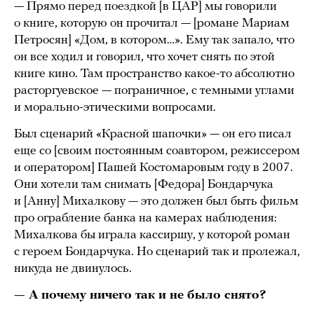
— Прямо перед поездкой [в ЦАР] мы говорили
о книге, которую он прочитал — [романе Мариам
Петросян] «Дом, в котором…». Ему так запало, что
он все ходил и говорил, что хочет снять по этой
книге кино. Там пространство какое-то абсолютно
расторгуевское — пограничное, с темными углами
и морально-этическими вопросами.
Был сценарий «Красной шапочки» — он его писал
еще со [своим постоянным соавтором, режиссером
и оператором] Пашей Костомаровым году в 2007.
Они хотели там снимать [Федора] Бондарчука
и [Анну] Михалкову — это должен был быть фильм
про ограбление банка на камерах наблюдения:
Михалкова бы играла кассиршу, у которой роман
с героем Бондарчука. Но сценарий так и пролежал,
никуда не двинулось.
— А почему ничего так и не было снято?