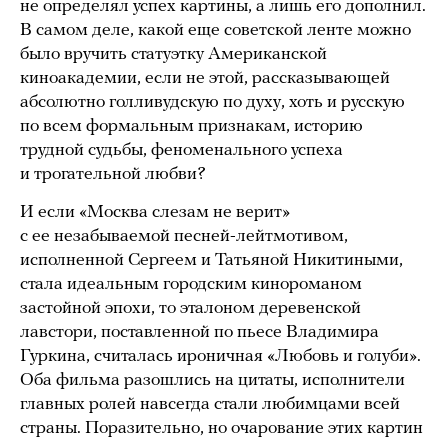
не определял успех картины, а лишь его дополнил.
В самом деле, какой еще советской ленте можно
было вручить статуэтку Американской
киноакадемии, если не этой, рассказывающей
абсолютно голливудскую по духу, хоть и русскую
по всем формальным признакам, историю
трудной судьбы, феноменального успеха
и трогательной любви?
И если «Москва слезам не верит»
с ее незабываемой песней-лейтмотивом,
исполненной Сергеем и Татьяной Никитиными,
стала идеальным городским кинороманом
застойной эпохи, то эталоном деревенской
лавстори, поставленной по пьесе Владимира
Гуркина, считалась ироничная «Любовь и голуби».
Оба фильма разошлись на цитаты, исполнители
главных ролей навсегда стали любимцами всей
страны. Поразительно, но очарование этих картин