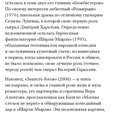
остались в тени двух его главных «блокбастеров».
По-своему интересен дебютный «Розыгрыш»
(1976), школьная драма по отличному сценарию
Семена Лунгина, в которой свою первую роль
сыграл Дмитрий Харатьян. Определенно
недооцененной осталась бурлескная
фантасмагория «Ширли-Мырли» (1995),
обладавшая потенциалом народной комедии
и заслужившая культовый статус, но вышедшая
в период, когда кинопроката в России, в общем,
не было: возможно, свою лучшую роль (точнее,
череду ролей) там сыграл Валерий Гаркалин.
Наконец, «Зависть богов» (2000) — и опять
мелодрама, и снова в главной роли жена и муза
режиссера, его партнерша и соратница Вера
Алентова, прославленная как Катя из «Москва
слезам не верит» и обнаружившая комедийный
дар в «Ширли-Мырли». Эта недопонятая картина,