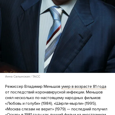
Анна Салынская / ТАСС
Режиссер Владимир Меньшов
умер в возрасте 81 года
от последствий коронавирусной инфекции. Меньшов
снял несколько по-настоящему народных фильмов:
«Любовь и голуби» (1984), «Ширли-мырли» (1995),
«Москва слезам не верит» (1979) — последний получил
«Оскар» в 1981 году как лучший фильм на иностранном