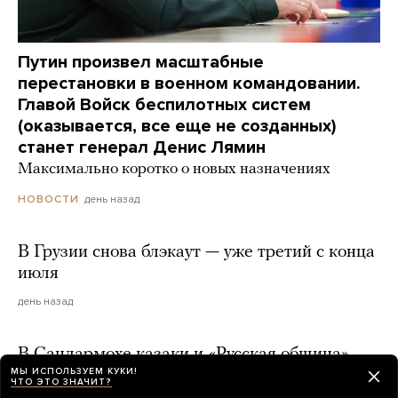
Путин произвел масштабные
перестановки в военном командовании.
Главой Войск беспилотных систем
(оказывается, все еще не созданных)
станет генерал Денис Лямин
Максимально коротко о новых назначениях
день назад
НОВОСТИ
В Грузии снова блэкаут — уже третий с конца
июля
день назад
В Сандармохе казаки и «Русская община»
МЫ ИСПОЛЬЗУЕМ КУКИ!
попытались сорвать акцию памяти жертв
ЧТО ЭТО ЗНАЧИТ?
сталинских репрессий