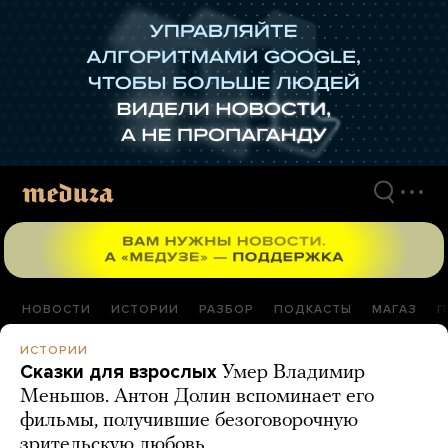
Перейти
к
материалам
НОВОСТИ
ИСТОРИИ
РАЗБОР
ПОДКАСТЫ
МАГАЗ
П
ИСТОРИИ
Сказки для взрослых
Умер Владимир
Меньшов. Антон Долин вспоминает его
фильмы, получившие безоговорочную
зрительскую любовь