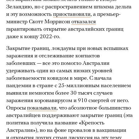
Зеландию, но с распространением штамма дельта
и эту возможность
приостановили
, а премьер-
министр Скотт Моррисон
отказался
гарантировать открытие австралийских границ
даже к концу 2022-го.
Закрытие границ, локдауны при новых вспышках
заражения и отслеживание контактов
заболевших — все это помогло Австралии
удерживать один из самых низких уровней
заболеваемости ковидом в мире. С начала
пандемии в стране с 25-миллионным населением
выявили немногим более 30 тысяч случаев
заражения коронавирусом и 910 смертей от него.
Опросы
показывали
, что абсолютное большинство
австралийцев поддерживают закрытие границ (эта
политика получила название «Крепость
Австралия»), но на фоне провалов в вакцинации
и открытия других стран дискуссия на эту тему