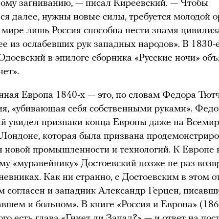
ому загниванию, — писал Киреевский. — Чтобы
ся далее, нужны новые силы, требуется молодой о
 мире лишь Россия способна нести знамя цивилиз
 из ослабевших рук западных народов». В 1830-
доевский в эпилоге сборника «Русские ночи» объ
нет».
ная Европа 1840-х — это, по словам Федора Тютч
я, «убивающая себя собственными руками». Фед
й увидел признаки конца Европы даже на Всеми
 Лондоне, которая была призвана продемонстриро
 новой промышленности и технологий. К Европе 
му «муравейнику» Достоевский позже не раз воз
дневниках. Как ни странно, с Достоевским в этом 
м согласен и западник Александр Герцен, писавш
тавшем и больном». В книге «Россия и Европа» (18
го есть глава «Гниет ли Запад?» — и ответ на по