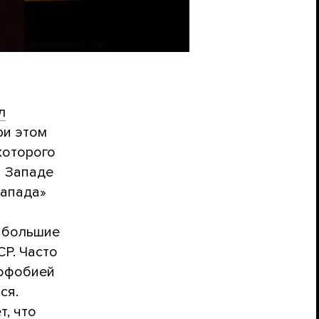
л
ри этом
которого
а Западе
Запада»
е большие
Р. Часто
нофобией
ся.
, что