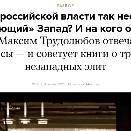
РАЗБОР
российской власти так н
ющий» Запад? И на кого о
Максим Трудолюбов отвеча
сы — и советует книги о т
незападных элит
05:00, 8 июня 2021
Источник:
Meduza