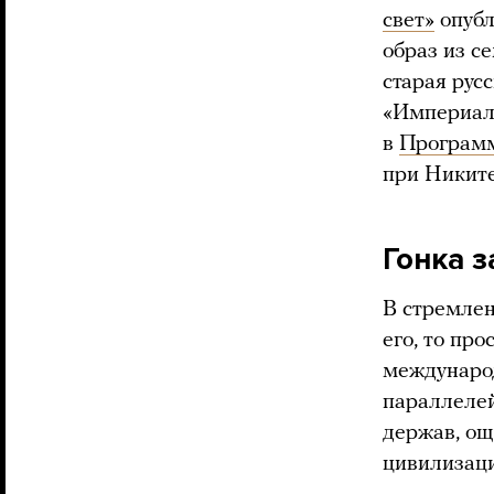
свет»
опубл
образ из с
старая рус
«Империали
в
Программ
при Никит
Гонка з
В стремлен
его, то пр
междунаро
параллелей
держав, ощ
цивилизаци