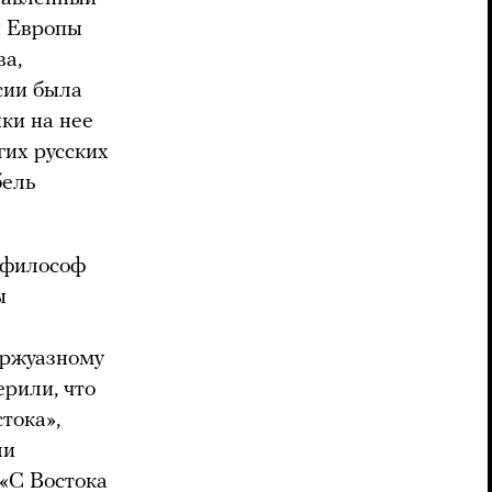
и Европы
ва,
сии была
ки на нее
гих русских
бель
 философ
ы
уржуазному
рили, что
тока»,
ли
«С Востока