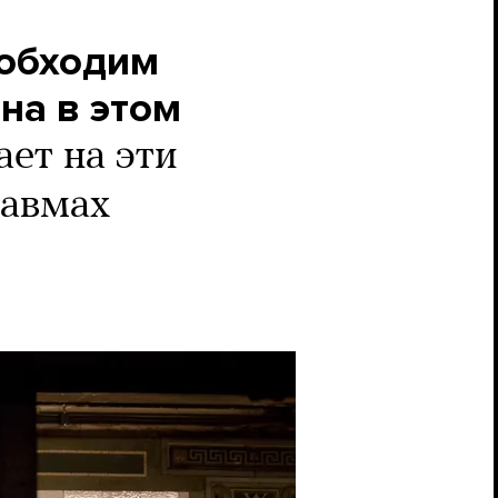
еобходим
на в этом
ет на эти
равмах