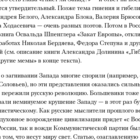
тся утвердительный. Позже тема гниения и гибел
Андрея Белого, Александра Блока, Валерия Брюсо
 Ходасевича — очень разных поэтов. Потом в Рос
книга Освальда Шпенглера «Закат Европы», откли
работах Николая Бердяева, Федора Степуна и дру
 (см. описание книги Александра Долинина «„Ги
другие мемы» в конце текста).
о загнивании Запада многие спорили (например,
оловьев), но эти представления оказались сильн
м пережили русскую революцию. Большевики тоже
али неминуемое крушение Западу — в этот раз б
истическому. Как русские мыслители прошлого ве
духовное возрождение цивилизации придет «с Вос
 России, так и вожди Коммунистической партии бы
 том, что несут миру свет. Статью, озаглавленную