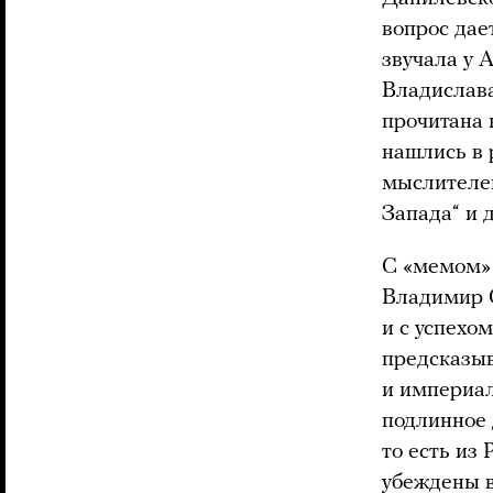
вопрос дае
звучала у 
Владислава
прочитана 
нашлись в 
мыслителей
Запада“ и 
С «мемом» 
Владимир С
и с успехо
предсказыв
и империал
подлинное 
то есть из
убеждены в