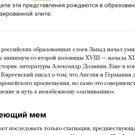
деле эти представления рождаются в образова
зированной элите.
 российских образованных слоев Запад начал уми
к минимум со второй половины XVIII — начала XI
сторик литературы Александр Долинин. Еще в ко
 Киреевский писал о том, что Англия и Германия 
ропейского просвещения, но само это совершенс
шение и путь к неизбежному «загниванию».
реющий мем
ет последовать только стагнация, предшествующ