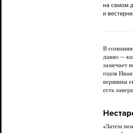
на самом 
и вестерни
В сознании
давно — ка
замечает и
годов Иван
вершины ев
есть завер
Неста
«Затем мож