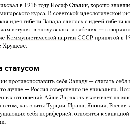
иковал в 1918 году Иосиф Сталин, хорошо знавши
еминарского курса. В советской идеологической р
ская идея гибели Запада слилась с идеей гибели к
зм вступил в эпоху заката и гибели», — говорило
е Коммунистической партии СССР
, принятой в 1
е Хрущеве.
а статусом
ии противопоставить себя Западу — считать себя 
осто лучше — Россия совершенно не уникальна. Ис
дных отношений Айше Зараколь указывает на мн
 в том, как элиты Турции, Ирана, Японии, России 
ущающих себя периферией, относятся к западной
и.