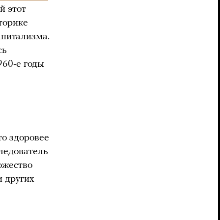
й этот
иторике
апитализма.
сь
960-е годы
то здоровее
следователь
ожество
и других