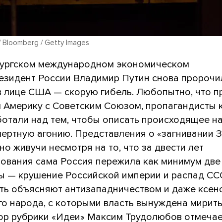
/ Bloomberg / Getty Images
ургском международном экономическом
езидент России Владимир Путин снова
пророчи
в лице США — скорую гибель. Любопытно, что п
л Америку с Советским Союзом, пропагандисты 
ботали над тем, чтобы описать происходящее н
мертную агонию. Представления о «загнивании 
о живучи несмотря на то, что за двести лет
вования сама Россия пережила как минимум дв
ы — крушение Российской империи и распад ССС
сть объясняют антизападничеством и даже ксе
о народа, с которыми власть вынуждена мирить
ор рубрики
«Идеи»
Максим Трудолюбов отмечает