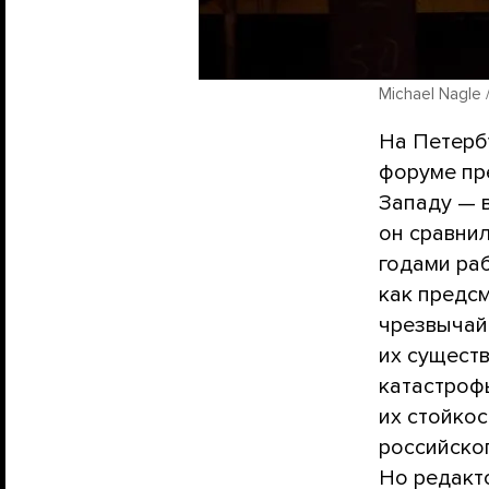
Michael Nagle 
На Петерб
форуме пр
Западу — 
он сравни
годами ра
как предс
чрезвычайн
их сущест
катастроф
их стойко
российског
Но редакт