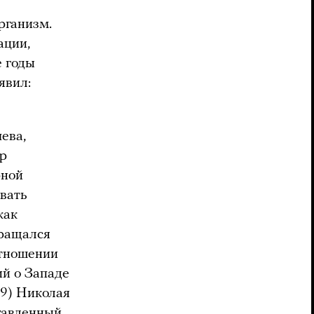
рганизм.
ации,
е годы
явил:
ева,
ор
рной
вать
как
вращался
отношении
ий о Западе
69) Николая
ставленный