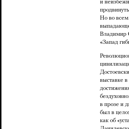
и неизбежн
продвинуть
Но во всем
выпадающее
Владимир О
«Запад гиб
Революцион
цивилизаци
Достоевски
выставке в
достижения
бездуховно
в прозе и 
был в цело
как об «ус
Данилевско