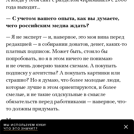
А когда у тебя сайт с разделом «Криминал» с 2000
года выходит…
— С учетом вашего опыта, как вы думаете,
чего российским медиа ждать?
— Я не эксперт — и, наверное, это моя вина перед
редакцией — в собирании донатов, денег, каких-то
платных подписок. Может быть, стоило бы
попробовать, но я в этом ничего не понимаю
и не очень доверяю таким схемам. А покупать
подписку у агентства? А покупать картинки или
страшно? Но я думаю, что более молодые люди,
которые лучше в этом ориентируются, и более
смелые, и не такие олдскульные в смысле
обязательств перед работниками — наверное, что-
то должны придумать.
Мне кажется, надежда на непривычные для
МЫ ИСПОЛЬЗУЕМ КУКИ!
классического медиа схемы существования. Мне
ЧТО ЭТО ЗНАЧИТ?