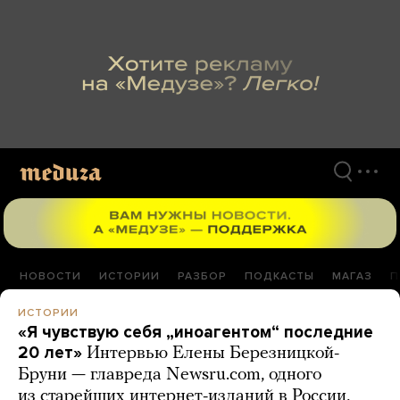
Перейти
к
материалам
НОВОСТИ
ИСТОРИИ
РАЗБОР
ПОДКАСТЫ
МАГАЗ
П
ИСТОРИИ
«Я чувствую себя „иноагентом“ последние
20 лет»
Интервью Елены Березницкой-
Бруни — главреда Newsru.com, одного
из старейших интернет-изданий в России,