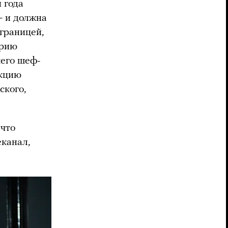
 года
— и должна
границей,
орию
шего шеф-
акцию
ского,
 что
еканал,