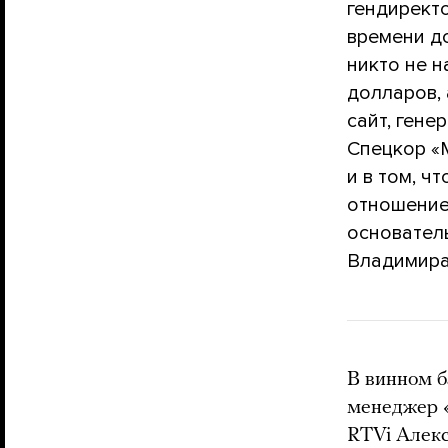
гендирект
времени д
никто не 
долларов, 
сайт, ген
Спецкор «
и в том, ч
отношение 
основател
Владимира
В винном б
менеджер 
RTVi Алекс