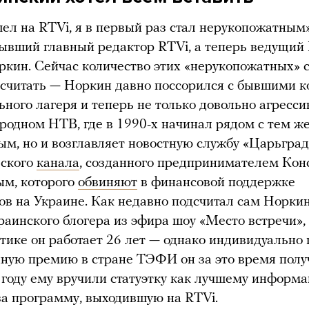
шел на RTVi, я в первый раз стал нерукопожатным
ывший главный редактор RTVi, а теперь ведущи
кин. Сейчас количество этих «нерукопожатных» 
считать — Норкин давно поссорился с бывшими к
ьного лагеря и теперь не только довольно агресси
 родном НТВ, где в 1990-х начинал рядом с тем ж
м, но и возглавляет новостную службу «Царьгра
еского
канала
, созданного предпринимателем Кон
м, которого
обвиняют
в финансовой поддержке
ов на Украине. Как недавно подсчитал сам Норкин
раинского блогера из эфира шоу «Место встречи»,
тике он работает 26 лет — однако индивидуально
ную премию в стране ТЭФИ он за это время полу
6 году ему вручили статуэтку как лучшему информ
а программу, выходившую на RTVi.