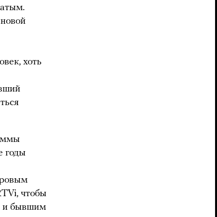
ватым.
 новой
век, хоть
ывший
ться
раммы
е годы
аровым
TVi, чтобы
м и бывшим