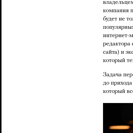
владельце
компания п
будет не т
популярным
интернет-м
редактора 
сайта) и э
который те
Задача пер
до прихода
который вс