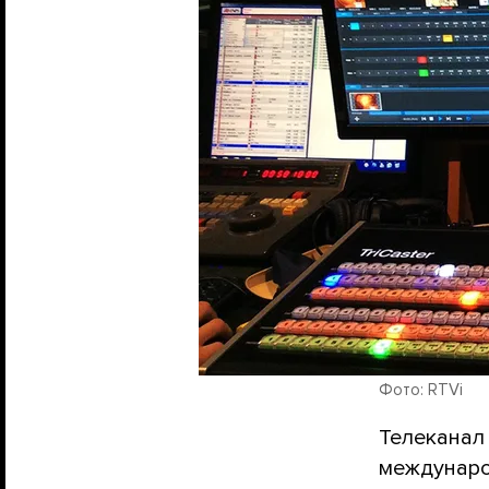
Фото: RTVi
Телеканал
междунаро