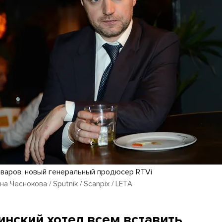
варов, новый генеральный продюсер RTVi
а Чеснокова / Sputnik / Scanpix / LETA
инский хотел всем вставить