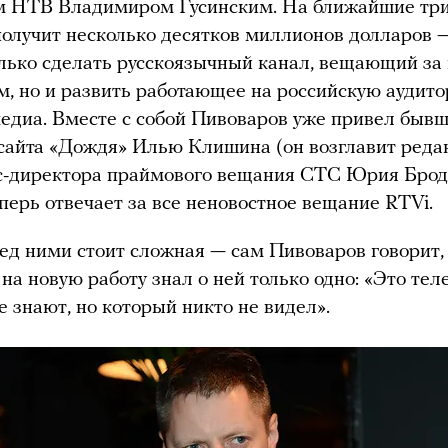
м НТВ Владимиром Гусинским. На ближайшие три
олучит несколько десятков миллионов долларов 
олько сделать русскоязычный канал, вещающий за 
, но и развить работающее на российскую аудит
едиа. Вместе с собой Пивоваров уже привел быв
сайта «Дождя» Илью Клишина (он возглавит ред
кс-директора праймового вещания СТС Юрия Брод
перь отвечает за все неновостное вещание RTVi.
ед ними стоит сложная — сам Пивоваров говорит,
 на новую работу знал о ней только одно: «Это тел
е знают, но который никто не видел».