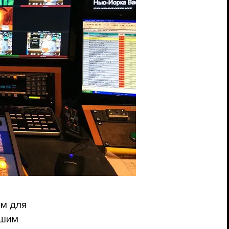
им для
вшим