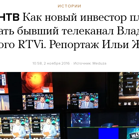
ИСТОРИИ
 НТВ
Как новый инвестор п
ать бывший телеканал Вл
ого RTVi. Репортаж Ильи 
10:58, 2 ноября 2016
Источник:
Meduza