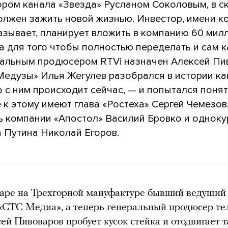
ором канала «Звезда» Русланом Соколовым, в с
олжен зажить новой жизнью. Инвестор, имени к
называет, планирует вложить в компанию 60 мил
а для того чтобы полностью переделать и сам ка
еральным продюсером RTVi назначен Алексей Пи
Медузы» Илья Жегулев разобрался в истории ка
то с ним происходит сейчас, — и попытался понят
к этому имеют глава «Ростеха» Сергей Чемезов
ь компании «Апостол» Василий Бровко и одноку
 Путина Николай Егоров.
аре на Трехгорной мануфактуре бывший ведущий
«CTC Медиа», а теперь генеральный продюсер те
ей Пивоваров пробует кусок стейка и отодвигает 