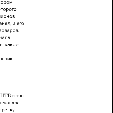
кором
оторого
лионов
нал, и его
воваров.
нала
ь, какое
,
рсник
 НТВ и топ-
леканала
тарелку