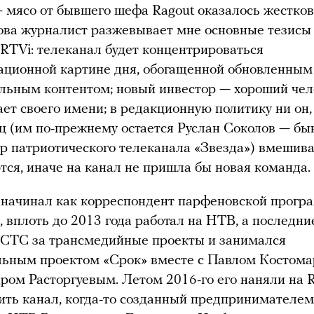
— мясо от бывшего шефа Ragout оказалось жестко
ова журналист разжевывает мне основные тезисы
RTVi: телеканал будет концентрироваться
ационной картине дня, обогащенной обновленным
льным контентом; новый инвестор — хороший чело
ает своего имени; в редакционную политику ни он,
ц (им по-прежнему остается Руслан Соколов — б
р патриотического телеканала «Звезда») вмешива
тся, иначе на канал не пришла бы новая команда.
 начинал как корреспондент парфеновской прог
 вплоть до 2013 года работал на НТВ, а последни
 CTC за трансмедийные проекты и занимался
льным проектом «Срок» вместе с Павлом Костом
ром Расторгуевым. Летом 2016-го его наняли на R
ить канал, когда-то созданный предпринимателе