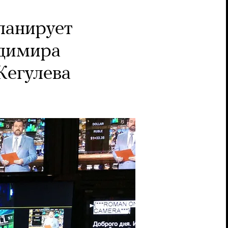
ланирует
адимира
Жегулева