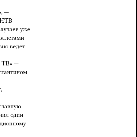
», —
й НТВ
случаев уже
оллегами
вно ведет
е
д ТВ» —
стантином
,
 главную
чил один
ационному