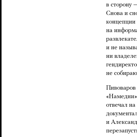
в сторону 
Снова и сн
концепции 
на информ
развлекате
и не назыв
ни владеле
гендиректо
не собираю
Пивоваров
«Намедни»,
отвечал на
документа
и Александ
перезапуст