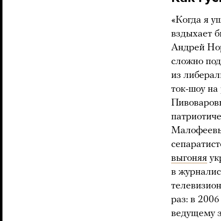
«Когда я у
вздыхает б
Андрей Нор
сложно под
из либерал
ток-шоу на
Пивоваровы
патриотич
Малофеевы
сепаратист
выгоняя
ук
в журналис
телевизион
раз: в 200
ведущему з