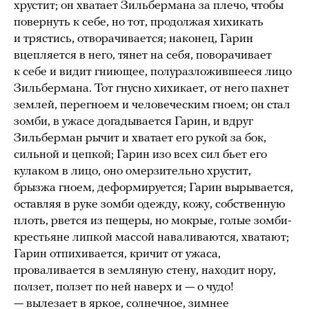
хрустит; он хватает Зильбермана за плечо, чтобы
повернуть к себе, но тот, продолжая хихикать
и трястись, отворачивается; наконец, Гарин
вцепляется в него, тянет на себя, поворачивает
к себе и видит гниющее, полуразложившееся лицо
Зильбермана. Тот гнусно хихикает, от него пахнет
землей, перегноем и человеческим гноем; он стал
зомби, в ужасе догадывается Гарин, и вдруг
Зильберман рычит и хватает его рукой за бок,
сильной и цепкой; Гарин изо всех сил бьет его
кулаком в лицо, оно омерзительно хрустит,
брызжа гноем, деформируется; Гарин вырывается,
оставляя в руке зомби одежду, кожу, собственную
плоть, рвется из пещеры, но мокрые, голые зомби-
крестьяне липкой массой наваливаются, хватают;
Гарин отпихивается, кричит от ужаса,
проваливается в земляную стену, находит нору,
ползет, ползет по ней наверх и — о чудо!
— вылезает в яркое, солнечное, зимнее