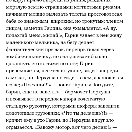
но вдруг прямо впереди из улицы, раздвигая
мерзлую землю страшными когтистыми руками,
начинает мощно вылезать толстая простоволосая
баба со знакомым, широким, но тронутым тленом
лицом; заметив Гарина, она ухмыляется: «А ну,
попахтай меня, милай!»; Гарин узнает в ней жену
маленького мельника, на бегу делает
фантастический прыжок, перепрыгивая через
зомби-мельничиху, но она успевает больно
царапнуть его когтями по ноге; Гарин
приземляется, несется по улице, видит впереди
самокат, но Перхуша не сидит в нем, а копошится
возле; «Поехали!!!» — вопит Гарин, «Погодите,
барин, еще не завел…» — бормочет Перхуша
и всовывает в передок капора коленчатую
стальную рукоятку, которыми шоферы заводили
допотопные грузовики; «Что ты делаешь?!» —
кричит ему в ухо Гарин, но Перхуша вдруг зло
огрызается: «Завожу мотор, вот чего делаю!» —