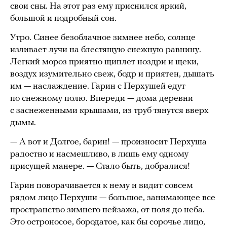
свои сны. На этот раз ему приснился яркий,
большой и подробный сон.
Утро. Синее безоблачное зимнее небо, солнце
изливает лучи на блестящую снежную равнину.
Легкий мороз приятно щиплет ноздри и щеки,
воздух изумительно свеж, бодр и приятен, дышать
им — наслаждение. Гарин с Перхушей едут
по снежному полю. Впереди — дома деревни
с заснеженными крышами, из труб тянутся вверх
дымы.
— А вот и Долгое, барин! — произносит Перхуша
радостно и насмешливо, в лишь ему одному
присущей манере. — Стало быть, добралися!
Гарин поворачивается к нему и видит совсем
рядом лицо Перхуши — большое, занимающее все
пространство зимнего пейзажа, от поля до неба.
Это остроносое, бородатое, как бы сорочье лицо,