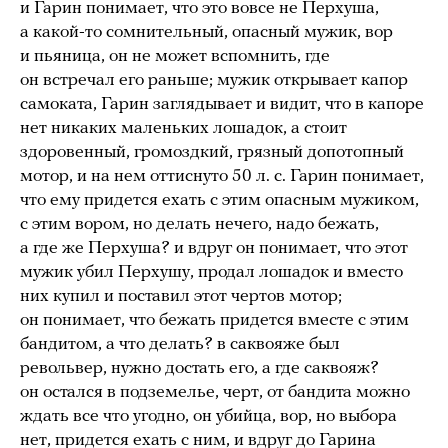
и Гарин понимает, что это вовсе не Перхуша,
а какой-то сомнительный, опасный мужик, вор
и пьяница, он не может вспомнить, где
он встречал его раньше; мужик открывает капор
самоката, Гарин заглядывает и видит, что в капоре
нет никаких маленьких лошадок, а стоит
здоровенный, громоздкий, грязный допотопный
мотор, и на нем оттиснуто 50 л. с. Гарин понимает,
что ему придется ехать с этим опасным мужиком,
с этим вором, но делать нечего, надо бежать,
а где же Перхуша? и вдруг он понимает, что этот
мужик убил Перхушу, продал лошадок и вместо
них купил и поставил этот чертов мотор;
он понимает, что бежать придется вместе с этим
бандитом, а что делать? в саквояже был
револьвер, нужно достать его, а где саквояж?
он остался в подземелье, черт, от бандита можно
ждать все что угодно, он убийца, вор, но выбора
нет, придется ехать с ним, и вдруг до Гарина