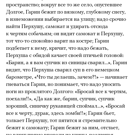
пространство; вокруг все то же село, опустевшее
Долгое, Гарин бежит по вязкому, глубокому снегу,
в изнеможении выбирается на улицу; надо срочно
найти Перхушу, самокат и удирать отсюда
к чертям собачьим; он видит самокат и Перхушу,
тот что-то спокойно варит на костре; Гарин
подбегает к нему, кричит, что надо бежать,
Перхуша с обидой качает своей птичьей головой:
«Барин, а я вам супчик из синицы сварил…», Гарин
видит, что Перхуша сварил суп в его немецком
барометре, «Что ты делаешь, зачем?!» — начинает
гневаться Гарин, но понимает, что надо уносить
ноги из проклятого Долгого: «Бросай все к чертям,
поехали!!», «Да как же, барин, супчик, супчик
хороший, синичку рукавицей споймал…», «Бросай
все к черту, дурак, здесь зомби!!»; Гарин бьет,
толкает Перхушу, тот пятится и стремительно
бежит к самокату; Гарин бежит за ним, отстает,