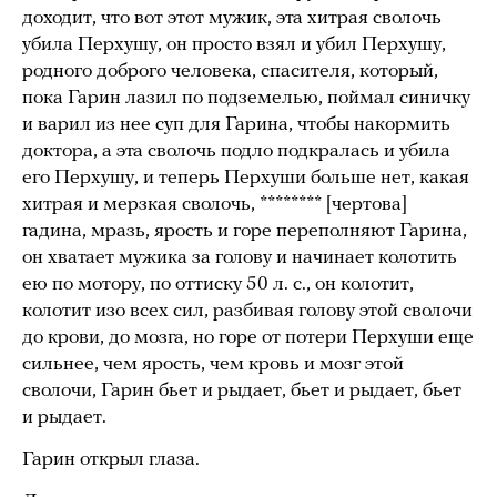
доходит, что вот этот мужик, эта хитрая сволочь
убила Перхушу, он просто взял и убил Перхушу,
родного доброго человека, спасителя, который,
пока Гарин лазил по подземелью, поймал синичку
и варил из нее суп для Гарина, чтобы накормить
доктора, а эта сволочь подло подкралась и убила
его Перхушу, и теперь Перхуши больше нет, какая
хитрая и мерзкая сволочь, ******** [чертова]
гадина, мразь, ярость и горе переполняют Гарина,
он хватает мужика за голову и начинает колотить
ею по мотору, по оттиску 50 л. с., он колотит,
колотит изо всех сил, разбивая голову этой сволочи
до крови, до мозга, но горе от потери Перхуши еще
сильнее, чем ярость, чем кровь и мозг этой
сволочи, Гарин бьет и рыдает, бьет и рыдает, бьет
и рыдает.
Гарин открыл глаза.