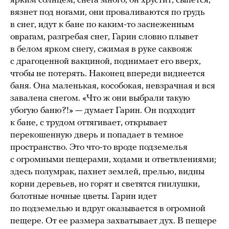
ярким солнцем, снега много, он хрустит, сыпется,
вязнет под ногами, они проваливаются по грудь
в снег, идут к бане по каким-то заснеженным
оврагам, разгребая снег, Гарин словно плывет
в белом ярком снегу, сжимая в руке саквояж
с драгоценной вакциной, поднимает его вверх,
чтобы не потерять. Наконец впереди виднеется
баня. Она маленькая, кособокая, невзрачная и вся
завалена снегом. «Что ж они выбрали такую
убогую баню?!» — думает Гарин. Он подходит
к бане, с трудом оттягивает, открывает
перекошенную дверь и попадает в темное
пространство. Это что-то вроде подземелья
с огромными пещерами, ходами и ответвлениями;
здесь полумрак, пахнет землей, прелью, видны
корни деревьев, но горят и светятся гнилушки,
болотные ночные цветы. Гарин идет
по подземелью и вдруг оказывается в огромной
пещере. От ее размера захватывает дух. В пещере