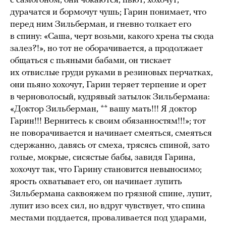
с самогоном, они чокаются, пьют, хохочут,
дурачатся и бормочут чушь; Гарин понимает, что
перед ним Зильберман, и гневно толкает его
в спину: «Саша, черт возьми, какого хрена ты сюда
залез?!», но тот не оборачивается, а продолжает
общаться с пьяными бабами, он тискает
их отвислые груди руками в резиновых перчатках,
они пьяно хохочут, Гарин теряет терпение и орет
в черноволосый, кудрявый затылок Зильбермана:
«Доктор Зильберман, ** вашу мать!!! Я доктор
Гарин!!! Вернитесь к своим обязанностям!!!»; тот
не поворачивается и начинает смеяться, смеяться
сдержанно, давясь от смеха, трясясь спиной, зато
голые, мокрые, сисястые бабы, завидя Гарина,
хохочут так, что Гарину становится невыносимо;
ярость охватывает его, он начинает лупить
Зильбермана саквояжем по грязной спине, лупит,
лупит изо всех сил, но вдруг чувствует, что спина
местами поддается, проваливается под ударами,