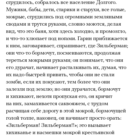
сгрудилось, собралось все население Долгого.
Мужики, бабы, дети, старики и старухи, все голые,
мокрые, сгрудились под огромными земляными
сводами и трутся руками, словно моются, делая
вид, что это баня, хотя здесь холодно, и промозгло,
и что-то хлюпает под ногами. Гарин приближается
к ним, заговаривает, спрашивает, где Зильберман;
они что-то бормочут, посмеиваются, продолжая
тереться мокрыми руками; он понимает, что они
его дурачат, начинает расталкивать их, думая, что
их надо быстрей привить, чтобы они не стали
зомби, если их покусают, тем более что они
залезли под землю; но они дурачатся, бормочут
и хихикают, нехотя пропуская его, он кричит
на них, замахивается саквояжем, с трудом
расчищая себе дорогу в этой мокрой, бормочущей
голой толпе, наконец, он начинает просто орать:
«Зильберман! Зильберман!!»; это вызывает
хихиканье и насмешки мокрой крестьянской