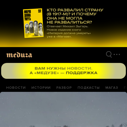
Перейти
к
материалам
НОВОСТИ
ИСТОРИИ
РАЗБОР
ПОДКАСТЫ
МАГАЗ
П