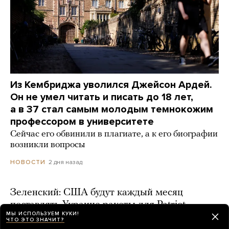
Из Кембриджа уволился Джейсон Ардей.
Он не умел читать и писать до 18 лет,
а в 37 стал самым молодым темнокожим
профессором в университете
Сейчас его обвинили в плагиате, а к его биографии
возникли вопросы
2 дня назад
НОВОСТИ
Зеленский: США будут каждый месяц
поставлять Украине ракеты для Patriot
МЫ ИСПОЛЬЗУЕМ КУКИ!
ЧТО ЭТО ЗНАЧИТ?
2 дня назад