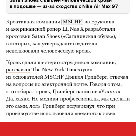
Satan Shoes с каплей человеческой крови
в подошве — из-за сходства с Nike Air Max 97
Креативная компания
MSCHF
из Бруклина
и американский рэпер Lil Nas X разработали
кроссовки Satan Shoes («Сатанинская обувь»),
в которых, как утверждают создатели,
использовали человеческую кровь.
Кровь сдали шестеро сотрудников компании,
рассказал
The New York Times один
из основателей MSCHF Дэниел Гринберг, отвечая
на вопросы по электронной почте. Говоря о том,
кто собирал кровь, Гринберг написал: «Ухххххх.
Да, хахах. Не медики-профессионалы, мы сделали
это сами, лол». Гринберг подчеркнул, что при
производстве использовали «немного крови».