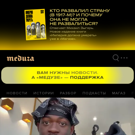
Перейти
к
материалам
НОВОСТИ
ИСТОРИИ
РАЗБОР
ПОДКАСТЫ
МАГАЗ
П