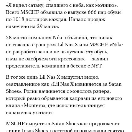
«Я видел сатану, спадшего с неба, как молнию».
Всего MSCHF объявила о выпуске 666 пар обуви
по 1018 долларов каждая. Начало продаж
намечено на 29 марта.
28 марта компания Nike объявила, что никак
не связана с рэпером Lil Nas X или MSCHF. «Nike
не разрабатывала и не выпускала эту обувь,
и мы не одобряем эти кроссовки», — заявил
представитель компании в беседе с NYT.
В тот же день Lil Nas X
выпустил
видео,
озаглавленное как «Lil Nas X извиняется за Satan
Shoes». Ролик начинается с монолога рэпера,
который резко обрывается кадрами из его нового
клипа «Montero», где исполнитель танцует
на коленях у сатаны.
MSCHF выпустила Satan Shoes как продолжение
линии Jesus Shoes, в которой
использовали
святую