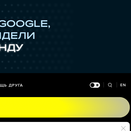
EN
ЩЬ ДРУГА