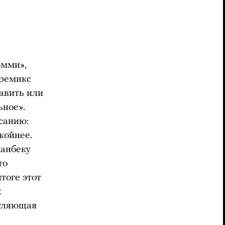
эмми»,
 ремикс
бавить или
ьное».
санию:
койнее.
манбеку
то
тоге этот
х
атляющая