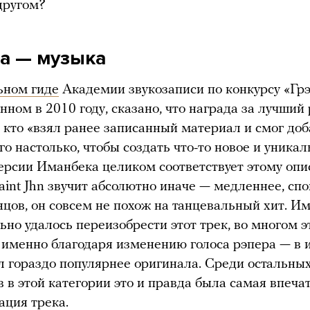
 другом?
а — музыка
ьном гиде
Академии звукозаписи по конкурсу «Гр
нном в 2010 году, сказано, что награда за лучший
, кто «взял ранее записанный материал и смог до
го настолько, чтобы создать что-то новое и уникал
версии Иманбека целиком соответствует этому опи
aint Jhn звучит абсолютно иначе — медленнее, спо
нцов, он совсем не похож на танцевальный хит. И
ьно удалось переизобрести этот трек, во многом э
именно благодаря изменению голоса рэпера — в и
л гораздо популярнее оригинала. Среди остальны
 в этой категории это и правда была самая впеч
ция трека.