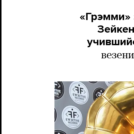
«Грэмми» 
Зейкен
учивший
везени