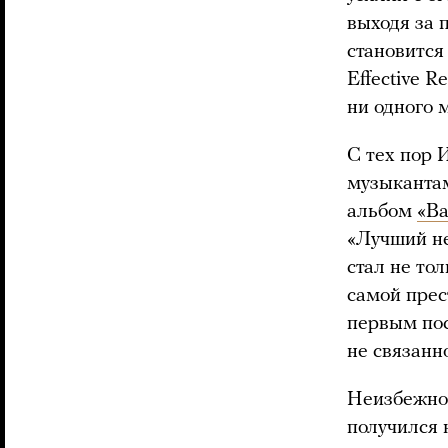
выходя за 
становится
Effective R
ни одного 
С тех пор 
музыкантам
альбом
«Ba
«Лучший н
стал не то
самой прес
первым пос
не связанн
Неизбежно 
получился 