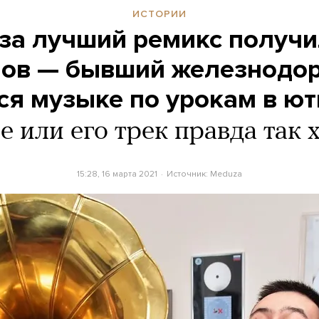
ИСТОРИИ
за лучший ремикс получ
ов — бывший железнодо
ся музыке по урокам в ю
е или его трек правда так
15:28, 16 марта 2021
Источник:
Meduza