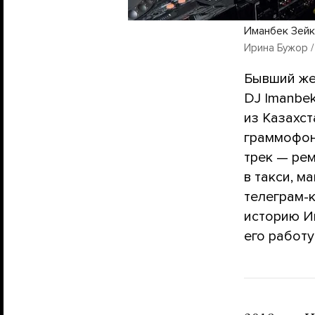
Иманбек Зейке
Ирина Бужор 
Бывший же
DJ Imanbek
из Казахст
граммофон
трек — рем
в такси, м
телеграм-
историю И
его работ