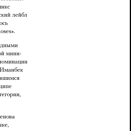
микс
ский лейбл
лось
oses».
падными
ой мини-
 номинации
 Иманбек
ившимся
нципе
тегории,
кенова
ыке,