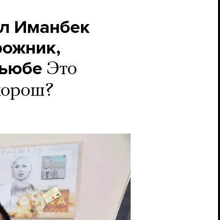
ил Иманбек
рожник,
тьюбе
Это
 хорош?