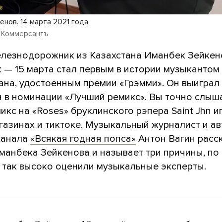
нов. 14 марта 2021 года
/ Коммерсантъ
лезнодорожник из Казахстана Иманбек Зейкен
 — 15 марта стал первым в истории музыкантом
ана, удостоенным премии «Грэмми». Он выиграл
 в номинации «Лучший ремикс». Вы точно слыш
икс на «Roses» бруклинского рэпера Saint Jhn и
агазинах и тиктоке. Музыкальный журналист и а
канала
«Всякая годная попса»
Антон Вагин расс
манбека Зейкенова и называет три причины, по
у так высоко оценили музыкальные эксперты.