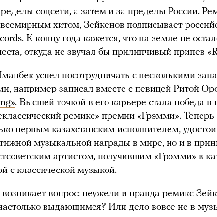
пределы соцсети, а затем и за пределы России. Ре
 всемирным хитом, Зейкенов подписывает россий
ecords. К концу года кажется, что на земле не оста
места, откуда не звучал бы прилипчивый припев «R
Иманбек успел посотрудничать с несколькими за
и, например записал вместе с певицей Ритой Ор
ng»
. Высшей точкой в его карьере стала победа в
еклассический ремикс» премии «Грэмми». Теперь
лько первым казахстанским исполнителем, удосто
тижной музыкальной награды в мире, но и в при
тсоветским артистом, получившим «Грэмми» в ка
ой с классической музыкой.
возникает вопрос: неужели и правда ремикс Зей
настолько выдающимся? Или дело вовсе не в муз