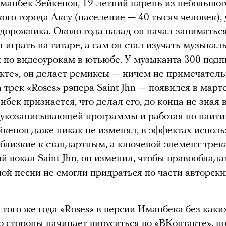
Иманбек Зейкенов, 19-летний парень из небольшог
кого города Аксу (население — 40 тысяч человек), 
дорожника. Около года назад он начал заниматьс
л играть на гитаре, а сам он стал изучать музыкал
по видеоурокам в ютьюбе. У музыканта 300 подп
кте», он делает ремиксы — ничем не примечател
а трек
«Roses»
рэпера Saint Jhn — появился в марте
анбек
признается
, что делал его, до конца не зная 
вукозаписывающей программы и работая по наити
кенов даже никак не изменял, в эффектах исполь
 близкие к стандартным, а ключевой элемент трека
 вокал Saint Jhn, он изменил, чтобы правооблада
ой песни не смогли придраться по части авторски
 того же года «Roses» в версии Иманбека без каки
го стороны начинает вируситься во «ВКонтакте», п