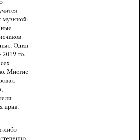
о
учится
я музыкой:
ьные
исчиков
ьные. Один
 2019-го.
всех
ю. Многие
зовал
,
тели
х прав.
х-либо
остепенно