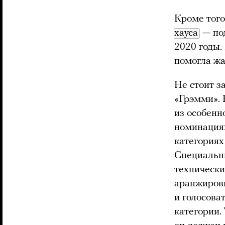
Кроме того
хауса
— по
2020 годы.
помогла жа
Не стоит з
«Грэмми». 
из особенн
номинация
категориях
Специальны
технически
аранжировк
и голосоват
категории.