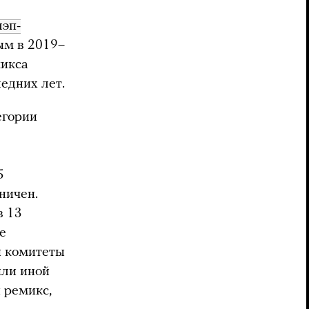
лэп-
ым в 2019–
микса
едних лет.
егории
5
ничен.
в 13
е
и комитеты
или иной
й ремикс,