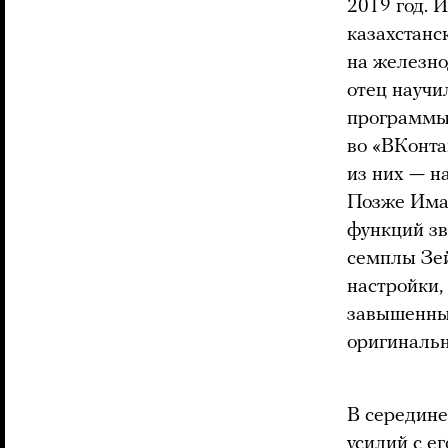
2019 год. 
казахстанс
на железно
отец научи
программы 
во «ВКонта
из них — н
Позже Им
функций з
семплы Зей
настройки,
завышенный
оригинальн
В середине
усилий с е