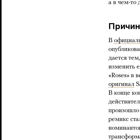
а в чем-то
Причин
В
официал
опубликова
дается тем
изменить е
«Roses» в 
оригинал
S
В конце ко
действител
произошло 
ремикс ста
номинантов
трансформа