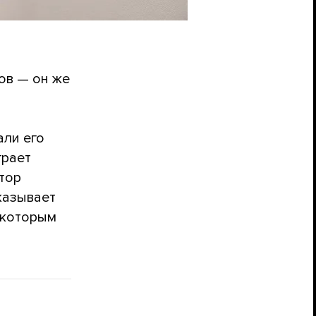
ов — он же
али его
грает
втор
казывает
 которым