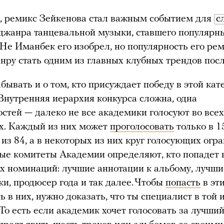
, ремикс Зейкенова стал важным событием для
с
джанра танцевальной музыки, ставшего популярн
 Не Иманбек его изобрел, но популярность его ре
нру стать одним из главных клубных трендов посл
абывать и о том, кто присуждает победу в этой кат
Внутренняя иерархия конкурса сложна, одна
остей — далеко не все академики голосуют во всех
х. Каждый из них может
проголосовать
только в 1
 из 84, а в некоторых из них круг голосующих огра
е комитеты Академии определяют, кто попадет 
х номинаций: лучшие аннотации к альбому, лучши
и, продюсер года и так далее. Чтобы
попасть
в эт
ь в них, нужно доказать, что ты специалист в той 
 То есть если академик хочет голосовать за лучши