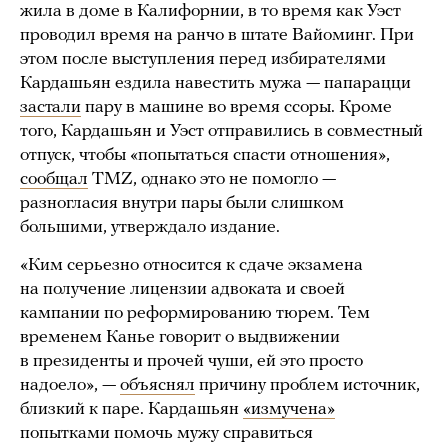
жила в доме в Калифорнии, в то время как Уэст
проводил время на ранчо в штате Вайоминг. При
этом после выступления перед избирателями
Кардашьян ездила навестить мужа — папарацци
застали
пару в машине во время ссоры. Кроме
того, Кардашьян и Уэст отправились в совместный
отпуск, чтобы «попытаться спасти отношения»,
сообщал
TMZ, однако это не помогло —
разногласия внутри пары были слишком
большими, утверждало издание.
«Ким серьезно относится к сдаче экзамена
на получение лицензии адвоката и своей
кампании по реформированию тюрем. Тем
временем Канье говорит о выдвижении
в президенты и прочей чуши, ей это просто
надоело», —
объяснял
причину проблем источник,
близкий к паре. Кардашьян
«измучена»
попытками помочь мужу cправиться