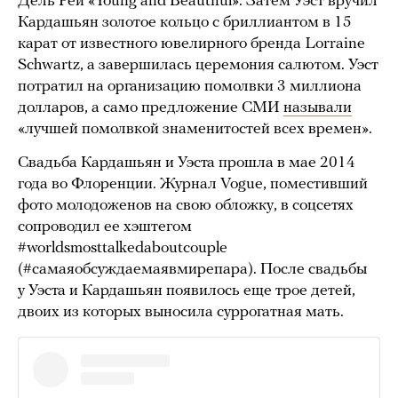
Дель Рей «Young and Beautiful». Затем Уэст вручил
Кардашьян золотое кольцо с бриллиантом в 15
карат от известного ювелирного бренда Lorraine
Schwartz, а завершилась церемония салютом. Уэст
потратил на организацию помолвки 3 миллиона
долларов, а само предложение СМИ
называли
«лучшей помолвкой знаменитостей всех времен».
Свадьба Кардашьян и Уэста прошла в мае 2014
года во Флоренции. Журнал Vogue, поместивший
фото молодоженов на свою обложку, в соцсетях
сопроводил ее хэштегом
#worldsmosttalkedaboutcouple
(#самаяобсуждаемаявмирепара). После свадьбы
у Уэста и Кардашьян появилось еще трое детей,
двоих из которых выносила суррогатная мать.