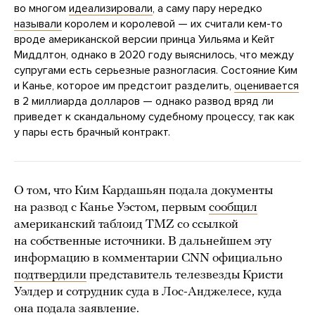
во многом
идеализировали
, а саму пару нередко
называли
королем и королевой — их считали кем-то
вроде американской версии принца Уильяма и Кейт
Миддлтон, однако в 2020 году выяснилось, что между
супругами есть серьезные разногласия. Состояние Ким
и Канье, которое им предстоит разделить,
оценивается
в 2 миллиарда долларов — однако развод вряд ли
приведет к скандальному судебному процессу, так как
у пары есть брачный контракт.
О том, что Ким Кардашьян подала документы
на развод с Канье Уэстом, первым
сообщил
американский таблоид TMZ со ссылкой
на собственные источники. В дальнейшем эту
информацию в комментарии CNN официально
подтвердили
представитель телезвезды Кристи
Уэлдер и сотрудник суда в Лос-Анджелесе, куда
она подала заявление.