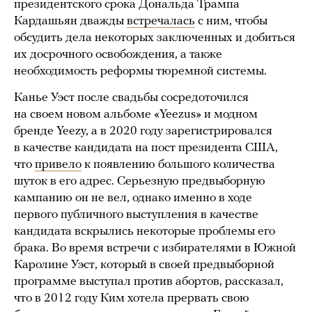
президентского срока Дональда Трампа
Кардашьян дважды
встречалась
с ним, чтобы
обсудить дела некоторых заключенных и добиться
их досрочного освобождения, а также
необходимость реформы тюремной системы.
Канье Уэст после свадьбы сосредоточился
на своем новом альбоме «Yeezus» и модном
бренде Yeezy, а в 2020 году зарегистрировался
в качестве кандидата на пост президента США,
что
привело
к появлению большого количества
шуток в его адрес. Серьезную предвыборную
кампанию он не вел, однако именно в ходе
первого публичного выступления в качестве
кандидата вскрылись некоторые проблемы его
брака. Во время встречи с избирателями в Южной
Каролине Уэст, который в своей предвыборной
программе выступал против абортов, рассказал,
что в 2012 году Ким хотела прервать свою