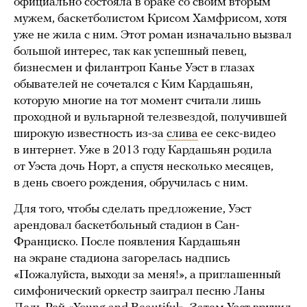
официально состояла в браке со своим вторым
мужем, баскетболистом Крисом Хамфрисом, хотя
уже не жила с ним. Этот роман изначально вызвал
большой интерес, так как успешный певец,
бизнесмен и филантроп Канье Уэст в глазах
обывателей не сочетался с Ким Кардашьян,
которую многие на тот момент считали лишь
проходной и вульгарной телезвездой, получившей
широкую известность из-за
слива
ее секс-видео
в интернет. Уже в 2013 году Кардашьян родила
от Уэста дочь Норт, а спустя несколько месяцев,
в день своего рождения, обручилась с ним.
Для того, чтобы сделать предложение, Уэст
арендовал баскетбольный стадион в Сан-
Франциско. После появления Кардашьян
на экране стадиона загорелась надпись
«Пожалуйста, выходи за меня!», а приглашенный
симфонический оркестр заиграл песню Ланы