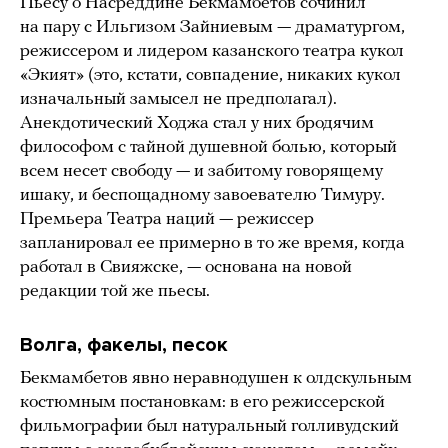
Пьесу о Насреддине Бекмамбетов сочинил
на пару с Ильгизом Зайниевым — драматургом,
режиссером и лидером казанского театра кукол
«Экият» (это, кстати, совпадение, никаких кукол
изначальный замысел не предполагал).
Анекдотический Ходжа стал у них бродячим
философом с тайной душевной болью, который
всем несет свободу — и забитому говорящему
ишаку, и беспощадному завоевателю Тимуру.
Премьера Театра наций — режиссер
запланировал ее примерно в то же время, когда
работал в Свияжске, — основана на новой
редакции той же пьесы.
Волга, факелы, песок
Бекмамбетов явно неравнодушен к олдскульным
костюмным постановкам: в его режиссерской
фильмографии был натуральный голливудский