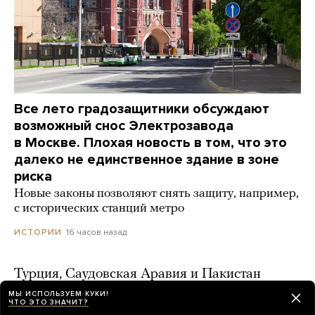
Все лето градозащитники обсуждают
возможный снос Электрозавода
в Москве. Плохая новость в том, что это
далеко не единственное здание в зоне
риска
Новые законы позволяют снять защиту, например,
с исторических станций метро
16 часов назад
ИСТОРИИ
Турция, Саудовская Аравия и Пакистан
подписали соглашение о коллективной
МЫ ИСПОЛЬЗУЕМ КУКИ!
ЧТО ЭТО ЗНАЧИТ?
обороне