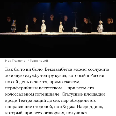
Ира Полярная / Театр наций
Как бы то ни было, Бекмамбетов может сослужить
хорошую службу театру кукол, который в России
по сей день остается, прямо скажем,
периферийным искусством — при всем его
колоссальном потенциале. Статусные площадки
вроде Театра наций до сих пор обходили это
направление стороной, но «Ходжа Насреддин»,
который, при всех оговорках, получился