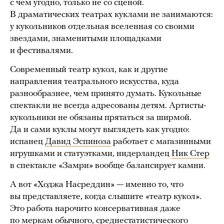
с чем угодно, только не со сценой.
В драматических театрах куклами не занимаются:
у кукольников отдельная вселенная со своими
звездами, знаменитыми площадками
и фестивалями.
Современный театр кукол, как и другие
направления театрального искусства, куда
разнообразнее, чем принято думать. Кукольные
спектакли не всегда адресованы детям. Артисты-
кукольники не обязаны прятаться за ширмой.
Да и сами куклы могут выглядеть как угодно:
испанец
Давид Эспиноза
работает с магазинными
игрушками и статуэтками, нидерландец
Ник Стер
в спектакле «Замри» вообще балансирует камни.
А вот «Ходжа Насреддин» — именно то, что
вы представляете, когда слышите «театр кукол».
Это работа нарочито консервативная даже
по меркам обычного, среднестатистического