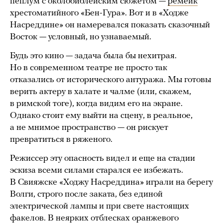
пеплум с околобиблейским сюжетом —
ремейк
хрестоматийного «Бен-Гура». Вот и в «Ходже
Насреддине» он намеревался показать сказочный
Восток — условный, но узнаваемый.
Будь это кино — задача была бы нехитрая.
Но в современном театре не просто так
отказались от исторического антуража. Мы готовы
верить актеру в халате и чалме (или, скажем,
в римской тоге), когда видим его на экране.
Однако стоит ему выйти на сцену, в реальное,
а не мнимое пространство — он рискует
превратиться в ряженого.
Режиссер эту опасность видел и еще на стадии
эскиза всеми силами старался ее избежать.
В Свияжске «Ходжу Насреддина» играли на берегу
Волги, строго после заката, без единой
электрической лампы и при свете настоящих
факелов. В неярких отблесках оранжевого