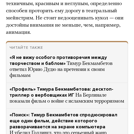
техничным, красивым и неглупым, определенно
способен проторить ему дорогу в театральный
мейнстрим. Не стоит недооценивать кукол — они
достойны внимания не меньше, чем, например,
анимация.
ЧИТАЙТЕ ТАКЖЕ
«Я не вижу особого противоречия между
творчеством и баблом»
Тимур Бекмамбетов
ответил Юрию Дудю на претензии к своим
фильмам
«Профиль» Тимура Бекмамбетова: десктоп-
триллер о вербовщиках ИГ
На Берлинале
показали фильм о войне с исламским терроризмом
«Поиск»: Тимур Бекмамбетов спродюсировал
еще один фильм, действие которого
разворачивается на экране компьютера
И убедил Голливуд, что это серьезный жанр