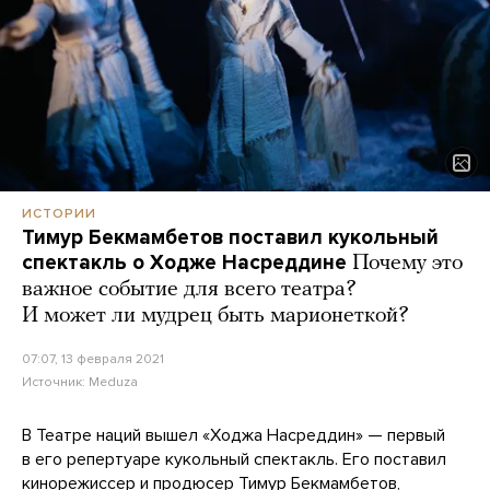
ИСТОРИИ
Тимур Бекмамбетов поставил кукольный
спектакль о Ходже Насреддине
Почему это
важное событие для всего театра?
И может ли мудрец быть марионеткой?
07:07, 13 февраля 2021
Источник:
Meduza
В Театре наций вышел «Ходжа Насреддин» — первый
в его репертуаре кукольный спектакль. Его поставил
кинорежиссер и продюсер Тимур Бекмамбетов,