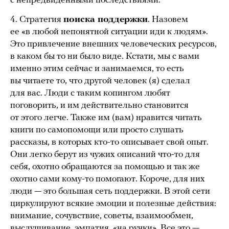
с непредвиденными последствиями.
4. Стратегия
поиска поддержки
. Назовем
ее «в любой непонятной ситуации иди к людям».
Это привлечение внешних человеческих ресурсов,
в каком бы то ни было виде. Кстати, мы с вами
именно этим сейчас и занимаемся, то есть
вы читаете то, что другой человек (я) сделал
для вас. Люди с таким копингом любят
поговорить, и им действительно становится
от этого легче. Также им (вам) нравится читать
книги по самопомощи или просто слушать
рассказы, в которых кто-то описывает свой опыт.
Они легко берут из чужих описаний что-то для
себя, охотно обращаются за помощью и так же
охотно сами кому-то помогают. Короче, для них
люди — это большая сеть поддержки. В этой сети
циркулируют всякие эмоции и полезные действия:
внимание, сочувствие, советы, взаимообмен,
выслушивание, эмпатия, «на ручки». Все это —