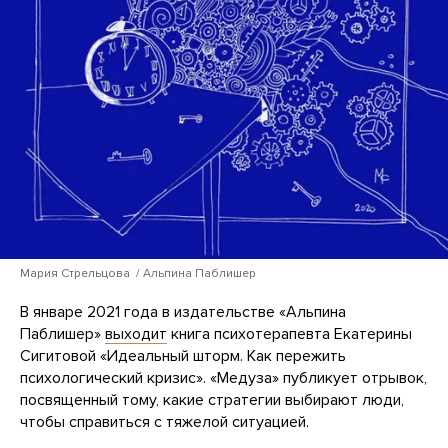
Мария Стрельцова / Альпина Паблишер
В январе 2021 года в издательстве «Альпина
Паблишер»
выходит
книга психотерапевта Екатерины
Сигитовой «Идеальный шторм. Как пережить
психологический кризис». «Медуза» публикует отрывок,
посвященный тому, какие стратегии выбирают люди,
чтобы справиться с тяжелой ситуацией.