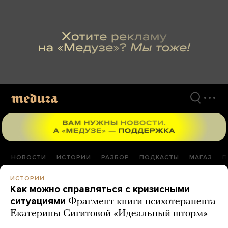
Перейти
к
материалам
НОВОСТИ
ИСТОРИИ
РАЗБОР
ПОДКАСТЫ
МАГАЗ
П
ИСТОРИИ
Как можно справляться с кризисными
ситуациями
Фрагмент книги психотерапевта
Екатерины Сигитовой «Идеальный шторм»