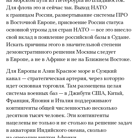
на морском пути из Петербурга во Владивосток.
Для флота это и сейчас так. Выход НАТО
к границам России, развертывание системы ПРО
в Восточной Европе, присвоение России статуса
основной угрозы для стран НАТО — все это внесло
свой вклад в появление российской базы в Судане.
Искать причины этого в значительной степени
демонстративного решения Москвы следует
в Европе, а не в Африке и не на Ближнем Востоке.
Для Европы и Азии Красное море и Суэцкий
канал — стратегическая артерия, через которую
идет основная торговля. Там размещена целая
система военных баз — в Джибути США, Китай,
Франция, Япония и Италия поддерживают
контингенты общей численностью несколько
десятков тысяч человек. Эти контингенты
нацелены не только и не столько на решение задач
в акватории Индийского океана, сколько
на операции внутри Африки.